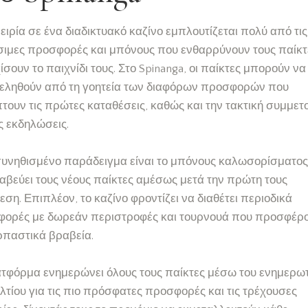
ειρία σε ένα διαδικτυακό καζίνο εμπλουτίζεται πολύ από τις
σιμες προσφορές και μπόνους που ενθαρρύνουν τους παίκτ
ίσουν το παιχνίδι τους. Στο Spinanga, οι παίκτες μπορούν να
ληθούν από τη γοητεία των διαφόρων προσφορών που
τουν τις πρώτες καταθέσεις, καθώς και την τακτική συμμετ
ές εκδηλώσεις.
υνηθισμένο παράδειγμα είναι το μπόνους καλωσορίσματο
αβεύει τους νέους παίκτες αμέσως μετά την πρώτη τους
εση. Επιπλέον, το καζίνο φροντίζει να διαθέτει περιοδικά
ορές με δωρεάν περιστροφές και τουρνουά που προσφέρ
παστικά βραβεία.
τφόρμα ενημερώνει όλους τους παίκτες μέσω του ενημερω
ελτίου για τις πιο πρόσφατες προσφορές και τις τρέχουσες