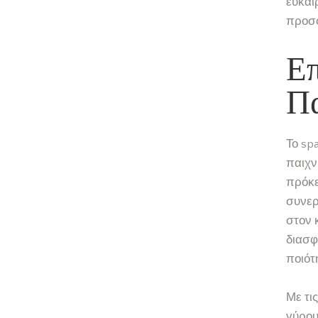
ευκαι
προσφ
Επ
Πα
Το sp
παιχν
πρόκε
συνερ
στον 
διασφ
ποιότ
Με τι
γύρου