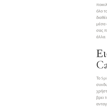
ποικι
όλο τ
διαθέ
μέσα 
σας π
άλλα.
Ει
Ca
Το Sp
συνδυ
χρήστ
βρει 
ανταγ