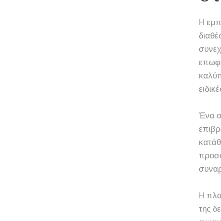
Η εμπ
διαθέ
συνεχ
επωφε
καλύπ
ειδικ
Ένα σ
επιβρ
κατάθ
προσφ
συναρ
Η πλα
της δ