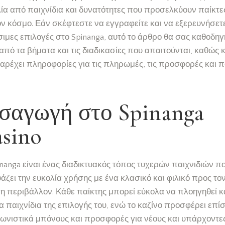
λία από παιχνίδια και δυνατότητες που προσελκύουν παίκτ
ον κόσμο. Εάν σκέφτεστε να εγγραφείτε και να εξερευνήσετε
σιμες επιλογές στο Spinanga, αυτό το άρθρο θα σας καθοδηγ
από τα βήματα και τις διαδικασίες που απαιτούνται, καθώς κ
αρέχει πληροφορίες για τις πληρωμές, τις προσφορές και 
σαγωγή στο Spinanga
sino
inanga είναι ένας διαδικτυακός τόπος τυχερών παιχνιδιών π
άζει την ευκολία χρήσης με ένα κλασικό και φιλικό προς το
η περιβάλλον. Κάθε παίκτης μπορεί εύκολα να πλοηγηθεί κ
τα παιχνίδια της επιλογής του, ενώ το καζίνο προσφέρει επί
ωνιστικά μπόνους και προσφορές για νέους και υπάρχοντε