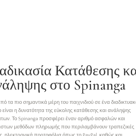
αδικασία Κατάθεσης κα
άληψης στο Spinanga
πό τα πιο σημαντικά μέρη του παιχνιδιού σε ένα διαδικτυακ
ο είναι η δυνατότητα της εύκολης κατάθεσης και ανάληψης
των. Το Spinanga προσφέρει έναν αριθμό ασφαλών και
ιστων μεθόδων πληρωμής που περιλαμβάνουν τραπεζικές
ς, ηλεκτρονικά πορτοφόλια όπως το PayPal, καθώς και