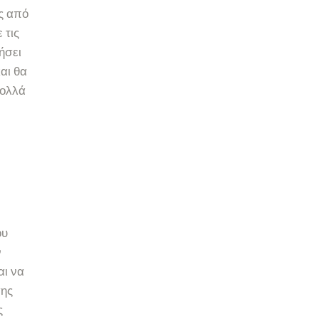
ες από
 τις
ήσει
αι θα
πολλά
ου
ν
αι να
σης
ς