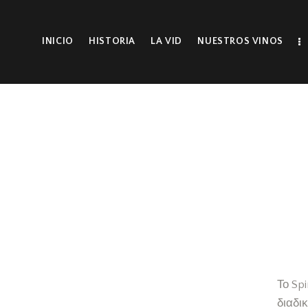
INICIO
HISTORIA
LA VID
NUESTROS VINOS
Το Sp
διαδι