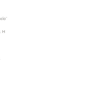
είο”
. Η
ς
α