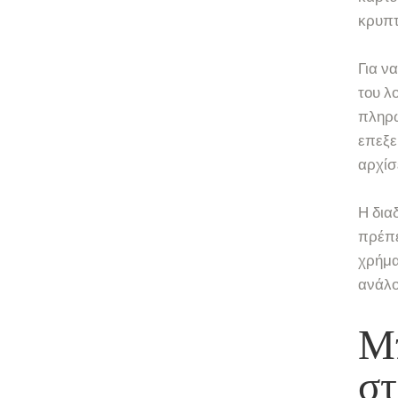
κρυπτ
Για ν
του λ
πληρω
επεξε
αρχίσ
Η δια
πρέπε
χρήμα
ανάλο
Μ
στ