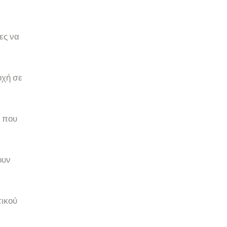
ες να
οχή σε
ς που
ουν
τικού