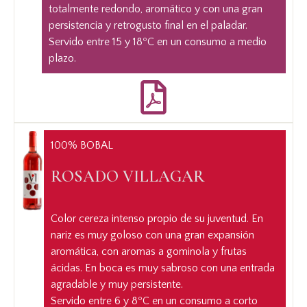
dejarte en la boca un vino totalmente redondo,
totalmente redondo, aromático y con una gran
aromático y con una gran persistencia y retrogusto
persistencia y retrogusto final en el paladar.
final en el paladar.
Servido entre 15 y 18ºC en un consumo a medio
Servido entre 15 y 18ºC en un consumo a medio
plazo.
plazo.
100% BOBAL
100% BOBAL
ROSADO VILLAGAR
ROSADO VILLAGAR
Color cereza intenso propio de su juventud. En
Color cereza intenso propio de su juventud. En nariz
nariz es muy goloso con una gran expansión
es muy goloso con una gran expansión aromática,
aromática, con aromas a gominola y frutas
con aromas a gominola y frutas ácidas. En boca es
ácidas. En boca es muy sabroso con una entrada
muy sabroso con una entrada agradable y muy
agradable y muy persistente.
persistente.
Servido entre 6 y 8ºC en un consumo a corto