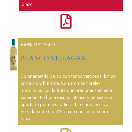
Servido entre 6 y 8ºC en un consumo a corto plazo.
plazo.
100% MACABEO
100% MACABEO
BLANCO VILLAGAR
BLANCO VILLAGAR
Color amarillo pajizo con tonos verdosos, limpio,
Color amarillo pajizo con tonos verdosos, limpio,
cristalino y brillante. Con aromas florales mezclados
cristalino y brillante. Con aromas florales
con la fruta que predomina en esta variedad. En
mezclados con la fruta que predomina en esta
boca resulta intenso y persistente aportado por
variedad. En boca resulta intenso y persistente
nuestra tierra tan característica.
aportado por nuestra tierra tan característica.
Servido entre 6 y 8ºC en un consumo a corto plazo.
Servido entre 6 y 8ºC en un consumo a corto
plazo.