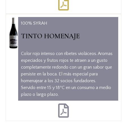
100% SYRAH
100% SYRAH
TINTO HOMENAJE
TINTO HOMENAJE
Color rojo intenso con ribetes violáceos. Aromas
especiados y frutos rojos te atraen a un gusto
Color rojo intenso con ribetes violáceos. Aromas
completamente redondo con un gran sabor que
especiados y frutos rojos te atraen a un gusto
persiste en la boca. El más especial para
completamente redondo con un gran sabor que
homenajear a los 32 socios fundadores.
persiste en la boca. El más especial para
Servido entre 15 y 18ºC en un consumo a medio
homenajear a los 32 socios fundadores.
plazo o largo plazo.
Servido entre 15 y 18ºC en un consumo a medio
plazo o largo plazo.