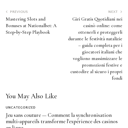
PREVIOUS
NEXT
Mastering Slots and
Giri Gratis Quotidiani nei
Bonuses at Nationalbet: A
casinò online: come
Step‑by‑Step Playbook
ottenerli e proteggerli
durante le festività natalizie
– guida completa per i
giocatori italiani che
vogliono massimizzare le
promozioni festive e
custodire al sicuro i propri
fondi
You May Also Like
UNCATEGORIZED
Jeu sans couture — Comment la synchronisation
multi‑appareils transforme l’expérience des casinos
en ligne