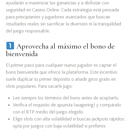
ayudarán a maximizar tus ganancias y a disfrutar con
seguridad en Casino Online. Cada estrategia está pensada
para principiantes y jugadores avanzados que buscan
resultados reales sin sacrificar la diversión ni la tranquilidad
del juego responsable.
Aprovecha al máximo el bono de
bienvenida
El primer paso para cualquier nuevo jugador es captar el
bono bienvenida que ofrece la plataforma. Este incentivo
suele duplicar tu primer depósito o añadir giros gratis en
slots populares. Para sacarle jugo:
Lee siempre los términos del bono antes de aceptarlo.
Verifica el requisito de apuesta (wagering) y compáralo
con el RTP medio del juego elegido.
Elige slots con alta volatilidad si buscas jackpots rápidos;
opta por juegos con baja volatilidad si prefieres