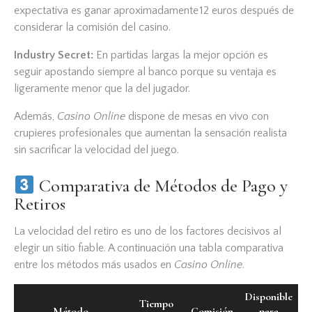
expectativa es ganar aproximadamente 12 euros después de
considerar la comisión del casino.
Industry Secret:
En partidas largas la mejor opción es
seguir apostando siempre al banco porque su ventaja es
ligeramente menor que la del jugador.
Además,
Casino Online
dispone de mesas en vivo con
crupieres profesionales que aumentan la sensación realista
sin sacrificar la velocidad del juego.
Comparativa de Métodos de Pago y
Retiros
La velocidad del retiro es uno de los factores decisivos al
elegir un sitio fiable. A continuación una tabla comparativa
entre los métodos más usados en
Casino Online
.
Disponible
Tiempo
Método
Comisión
para