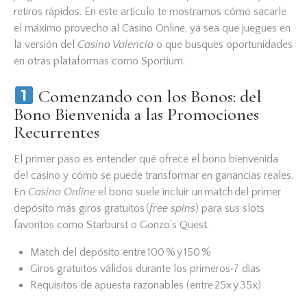
retiros rápidos. En este artículo te mostramos cómo sacarle
el máximo provecho al Casino Online, ya sea que juegues en
la versión del
Casino Valencia
o que busques oportunidades
en otras plataformas como Sportium.
Comenzando con los Bonos: del
Bono Bienvenida a las Promociones
Recurrentes
El primer paso es entender qué ofrece el bono bienvenida
del casino y cómo se puede transformar en ganancias reales.
En
Casino Online
el bono suele incluir un match del primer
depósito más giros gratuitos (
free spins
) para sus slots
favoritos como Starburst o Gonzo’s Quest.
Match del depósito entre 100 % y 150 %
Giros gratuitos válidos durante los primeros‑7 días
Requisitos de apuesta razonables (entre 25x y 35x)