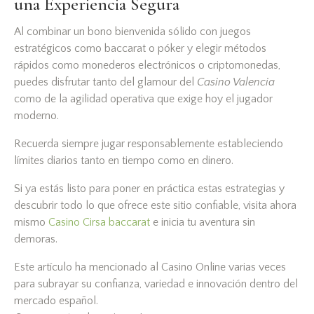
una Experiencia Segura
Al combinar un bono bienvenida sólido con juegos
estratégicos como baccarat o póker y elegir métodos
rápidos como monederos electrónicos o criptomonedas,
puedes disfrutar tanto del glamour del
Casino Valencia
como de la agilidad operativa que exige hoy el jugador
moderno.
Recuerda siempre jugar responsablemente estableciendo
límites diarios tanto en tiempo como en dinero.
Si ya estás listo para poner en práctica estas estrategias y
descubrir todo lo que ofrece este sitio confiable, visita ahora
mismo
Casino Cirsa baccarat
e inicia tu aventura sin
demoras.
Este artículo ha mencionado al Casino Online varias veces
para subrayar su confianza, variedad e innovación dentro del
mercado español.