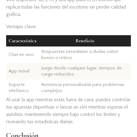
replica todas las funciones del escritorio sin perder calidad
gráfica.
Ventajas clave:
Característica
Beneficio
Respuestas inmediatas a dudas sobre
Chat en vivo
bonos o retiros
Juega desde cualquier lugar; tiempos de
App móvil
carga reducidos
Soporte
Asistencia personalizada para problemas
telefónico
complejos
Al usar la app mientras estás fuera de casa, puedes controlar
tus apuestas deportivas o lanzar un slot mientras esperas el
autobús, manteniendo siempre bajo control tus límites y
revisando tus estadísticas diarias.
Conclusión