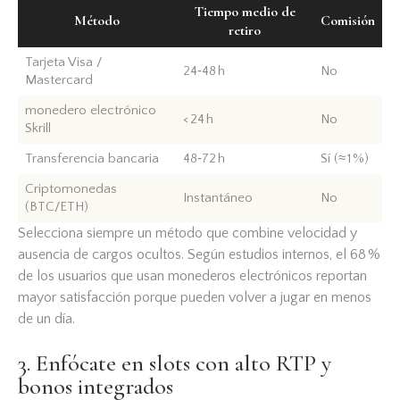
Tiempo medio de
Método
Comisión
retiro
Tarjeta Visa /
24‑48 h
No
Mastercard
monedero electrónico
< 24 h
No
Skrill
Transferencia bancaria
48‑72 h
Sí (≈ 1 %)
Criptomonedas
Instantáneo
No
(BTC/ETH)
Selecciona siempre un método que combine velocidad y
ausencia de cargos ocultos. Según estudios internos, el 68 %
de los usuarios que usan monederos electrónicos reportan
mayor satisfacción porque pueden volver a jugar en menos
de un día.
3. Enfócate en slots con alto RTP y
bonos integrados