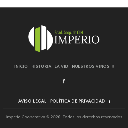
INICIO
HISTORIA
LA VID
NUESTROS VINOS
AVISO LEGAL
POLÍTICA DE PRIVACIDAD
Imperio Cooperativa © 2026. Todos los derechos reservados