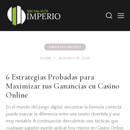
UNCATEGORIZED
im3dia
diciembre 19, 2025
6 Estrategias Probadas para
Maximizar tus Ganancias en Casino
Online
En el mundo del juego digital, encontrar la fórmula correcta
puede marcar la diferencia entre una sesión divertida y una
muy rentable. A continuación descubrirás seis tácticas que
cualquier jugador puede aplicar hoy mismo en Casino Online