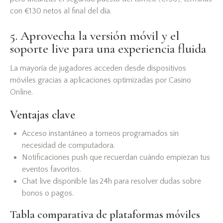
con €130 netos al final del día.
5. Aprovecha la versión móvil y el
soporte live para una experiencia fluida
La mayoría de jugadores acceden desde dispositivos
móviles gracias a aplicaciones optimizadas por Casino
Online.
Ventajas clave
Acceso instantáneo a torneos programados sin
necesidad de computadora.
Notificaciones push que recuerdan cuándo empiezan tus
eventos favoritos.
Chat live disponible las 24h para resolver dudas sobre
bonos o pagos.
Tabla comparativa de plataformas móviles