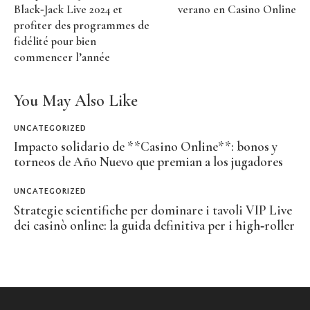
Black‑Jack Live 2024 et
verano en Casino Online
profiter des programmes de
fidélité pour bien
commencer l’année
You May Also Like
UNCATEGORIZED
Impacto solidario de **Casino Online**: bonos y
torneos de Año Nuevo que premian a los jugadores
UNCATEGORIZED
Strategie scientifiche per dominare i tavoli VIP Live
dei casinò online: la guida definitiva per i high‑roller