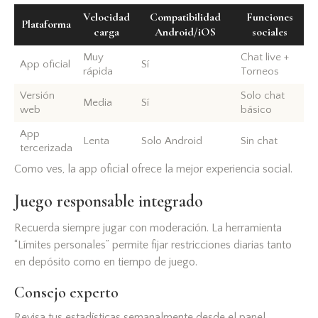
Velocidad
Compatibilidad
Funciones
Plataforma
carga
Android/iOS
sociales
Muy
Chat live +
App oficial
Sí
rápida
Torneos
Versión
Solo chat
Media
Sí
web
básico
App
Lenta
Solo Android
Sin chat
tercerizada
Como ves, la app oficial ofrece la mejor experiencia social.
Juego responsable integrado
Recuerda siempre jugar con moderación. La herramienta
“Límites personales” permite fijar restricciones diarias tanto
en depósito como en tiempo de juego.
Consejo experto
Revisa tus estadísticas semanalmente desde el panel