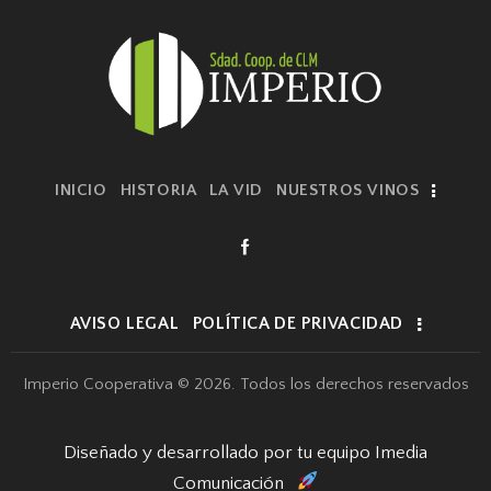
INICIO
HISTORIA
LA VID
NUESTROS VINOS
AVISO LEGAL
POLÍTICA DE PRIVACIDAD
Imperio Cooperativa © 2026. Todos los derechos reservados
Diseñado y desarrollado por tu equipo Imedia
Comunicación