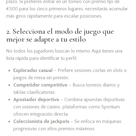
plazo. Si prefieres entrar en un torneo con premio fijo de
€500 para los cinco primeros lugares, necesitarás acumular
más giros rápidamente para escalar posiciones.
2. Selecciona el modo de juego que
mejor se adapte a tu estilo
No todos los jugadores buscan lo mismo. Aquí tienes una
lista rápida para identificar tu perfil:
Explorador casual
– Prefiere sesiones cortas en slots o
juegos de mesa sin presión.
Competidor competitivo
– Busca torneos diarios y
tablas clasificatorias.
Apostador deportivo
– Combina apuestas deportivas
con sesiones de casino; plataformas como Sportium
ofrecen integración directa.
Coleccionista de jackpots
– Se enfoca en máquinas
progresivas con altos premios máximos.