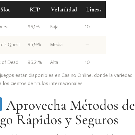
Slot
RTP
Volatilidad
Líneas
burst
96,1%
Baja
10
o’s Quest
95,9%
Media
—
 of Dead
96,21%
Alta
10
juegos están disponibles en Casino Online, donde la variedad
 los cientos de títulos internacionales.
Aprovecha Métodos de
go Rápidos y Seguros