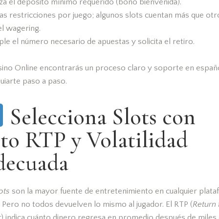
iza el depósito mínimo requerido (bono bienvenida).
las restricciones por juego; algunos slots cuentan más que otr
el wagering.
le el número necesario de apuestas y solicita el retiro.
sino Online encontrarás un proceso claro y soporte en españ
uiarte paso a paso.
Selecciona Slots con
to RTP y Volatilidad
decuada
ots
son la mayor fuente de entretenimiento en cualquier plat
l. Pero no todos devuelven lo mismo al jugador. El RTP (
Return 
r
) indica cuánto dinero regresa en promedio después de miles