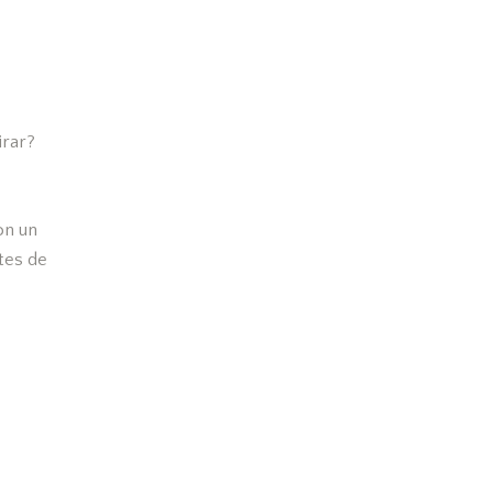
irar?
on un
ntes de