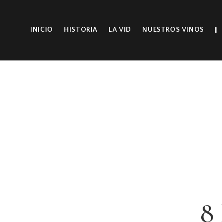
INICIO
HISTORIA
LA VID
NUESTROS VINOS
8 