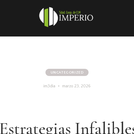
UNCATEGORIZED
im3dia
marzo 23, 2026
Estrategias Infalible