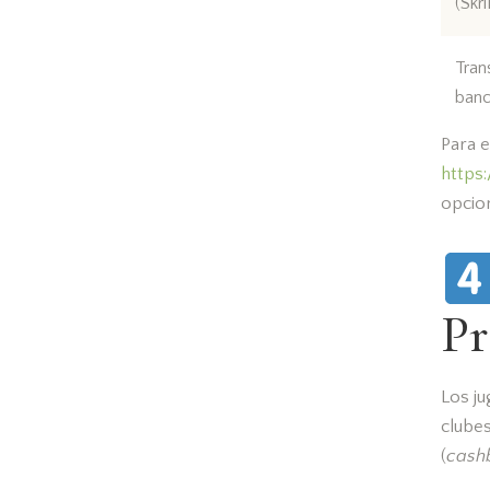
(Skri
Tran
banc
Para 
https:
opcio
Pr
Los j
clubes
(
cash