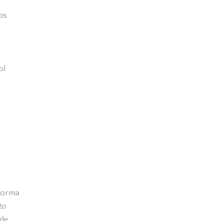
os
ol
aforma
to
 de