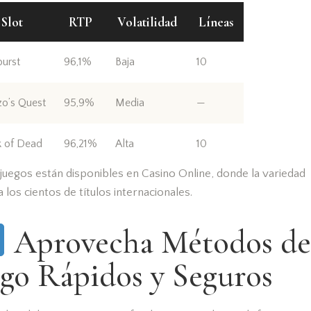
Slot
RTP
Volatilidad
Líneas
burst
96,1%
Baja
10
o’s Quest
95,9%
Media
—
 of Dead
96,21%
Alta
10
juegos están disponibles en Casino Online, donde la variedad
 los cientos de títulos internacionales.
Aprovecha Métodos de
go Rápidos y Seguros