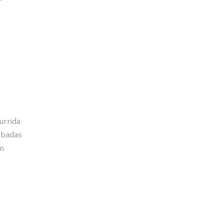
urrida
robadas
in