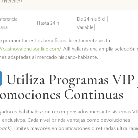
ll/Neteller)
sferencia
De 24 h a 5 d │
Hasta 24 h
aria
Variable│
experimentar estos beneficios directamente visita
//casinovalenciaonline.com/
. Allí hallarás una amplia selección
nes adaptadas al mercado hispano‑hablante.
Utiliza Programas VIP 
omociones Continuas
ugadores habituales son recompensados mediante sistemas VI
 exclusivos. Cada nivel brinda ventajas como devoluciones
back
), límites mayores en bonificaciones o retiradas ultra rápi