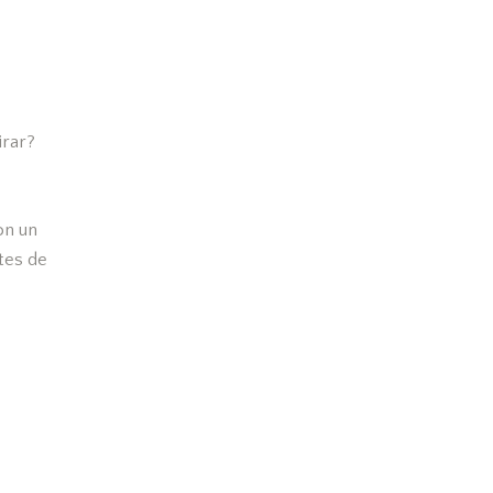
irar?
on un
ntes de