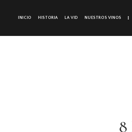
INICIO
HISTORIA
LA VID
NUESTROS VINOS
8 