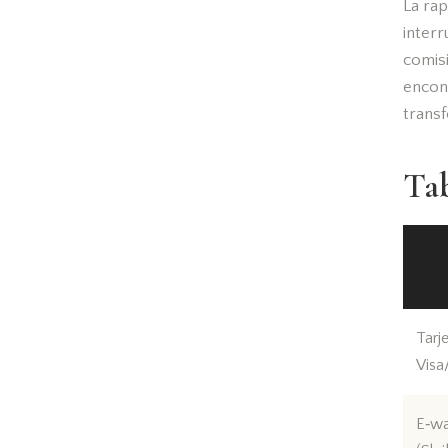
La rap
inter
comisi
encon
transf
Tab
Tarj
Visa
E‑wa