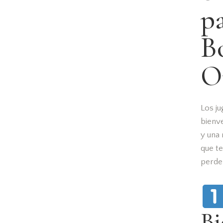
p
B
O
Los j
bienv
y una 
que te
perder
Bi