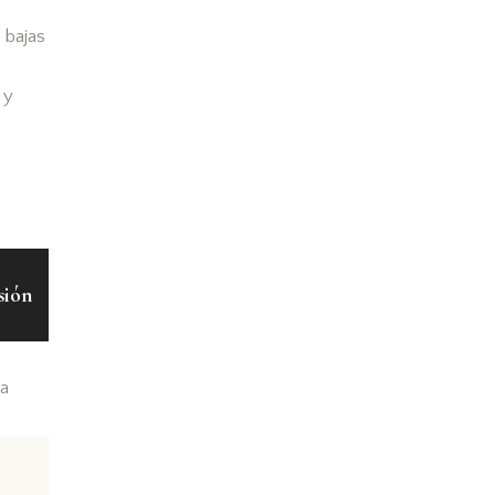
 bajas
) y
sión
na