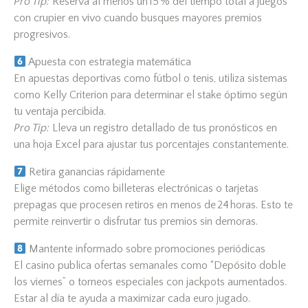
Pro Tip:
Reserva al menos un 15 % del tiempo total a juegos
con crupier en vivo cuando busques mayores premios
progresivos.​
Apuesta con estrategia matemática
En apuestas deportivas como fútbol o tenis, utiliza sistemas
como Kelly Criterion para determinar el stake óptimo según
tu ventaja percibida.​
Pro Tip:
Lleva un registro detallado de tus pronósticos en
una hoja Excel para ajustar tus porcentajes constantemente.​
Retira ganancias rápidamente
Elige métodos como billeteras electrónicas o tarjetas
prepagas que procesen retiros en menos de 24 horas.​ Esto te
permite reinvertir o disfrutar tus premios sin demoras.​
Mantente informado sobre promociones periódicas
El casino publica ofertas semanales como “Depósito doble
los viernes” o torneos especiales con jackpots aumentados.​
Estar al día te ayuda a maximizar cada euro jugado.​