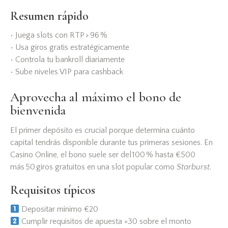
Resumen rápido
• Juega slots con RTP > 96 %
• Usa giros gratis estratégicamente
• Controla tu bankroll diariamente
• Sube niveles VIP para cashback
Aprovecha al máximo el bono de
bienvenida
El primer depósito es crucial porque determina cuánto
capital tendrás disponible durante tus primeras sesiones. En
Casino Online, el bono suele ser del 100 % hasta €500
más 50 giros gratuitos en una slot popular como
Starburst
.
Requisitos típicos
Depositar mínimo €20
Cumplir requisitos de apuesta ×30 sobre el monto