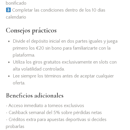
bonificado
Completar las condiciones dentro de los 10 días
calendario
Consejos prácticos
Divide el depósito inicial en dos partes iguales y juega
primero los €20 sin bono para familiarizarte con la
plataforma.
Utiliza los giros gratuitos exclusivamente en slots con
alta volatilidad controlada.
Lee siempre los términos antes de aceptar cualquier
oferta.
Beneficios adicionales
• Acceso inmediato a torneos exclusivos
• Cashback semanal del 5% sobre pérdidas netas
• Créditos extra para apuestas deportivas si decides
probarlas