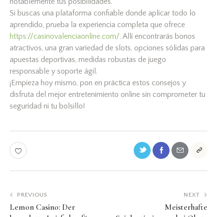
notablemente tus posibilidades.
Si buscas una plataforma confiable donde aplicar todo lo
aprendido, prueba la experiencia completa que ofrece
https://casinovalenciaonline.com/
. Allí encontrarás bonos
atractivos, una gran variedad de slots, opciones sólidas para
apuestas deportivas, medidas robustas de juego
responsable y soporte ágil.
¡Empieza hoy mismo, pon en práctica estos consejos y
disfruta del mejor entretenimiento online sin comprometer tu
seguridad ni tu bolsillo!
PREVIOUS
NEXT
Lemon Casino: Der
Meisterhafte