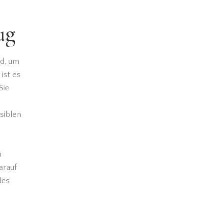
ug
rd, um
ist es
Sie
siblen
n
arauf
des