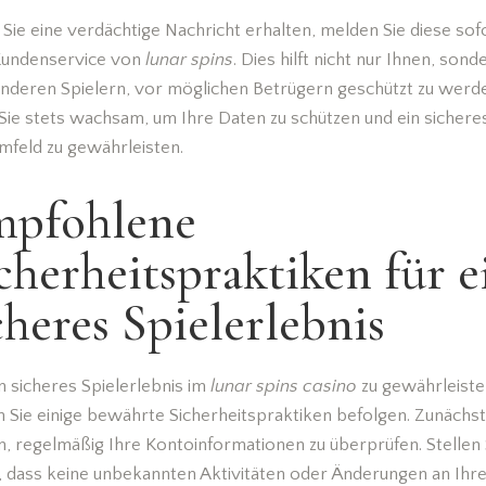
ie eine verdächtige Nachricht erhalten, melden Sie diese sof
undenservice von
lunar spins
. Dies hilft nicht nur Ihnen, sond
anderen Spielern, vor möglichen Betrügern geschützt zu werd
Sie stets wachsam, um Ihre Daten zu schützen und ein sichere
mfeld zu gewährleisten.
mpfohlene
cherheitspraktiken für e
cheres Spielerlebnis
n sicheres Spielerlebnis im
lunar spins casino
zu gewährleiste
n Sie einige bewährte Sicherheitspraktiken befolgen. Zunächst 
, regelmäßig Ihre Kontoinformationen zu überprüfen. Stellen 
r, dass keine unbekannten Aktivitäten oder Änderungen an Ih