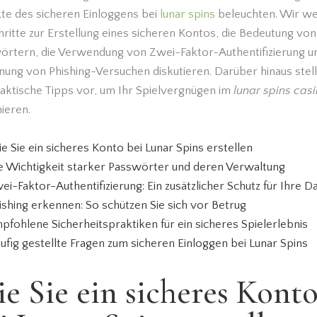
te des sicheren Einloggens bei
lunar spins
beleuchten. Wir w
hritte zur Erstellung eines sicheren Kontos, die Bedeutung von
örtern, die Verwendung von Zwei-Faktor-Authentifizierung un
nung von Phishing-Versuchen diskutieren. Darüber hinaus stel
raktische Tipps vor, um Ihr Spielvergnügen im
lunar spins cas
ieren.
e Sie ein sicheres Konto bei Lunar Spins erstellen
e Wichtigkeit starker Passwörter und deren Verwaltung
ei-Faktor-Authentifizierung: Ein zusätzlicher Schutz für Ihre D
ishing erkennen: So schützen Sie sich vor Betrug
pfohlene Sicherheitspraktiken für ein sicheres Spielerlebnis
ufig gestellte Fragen zum sicheren Einloggen bei Lunar Spins
e Sie ein sicheres Kont