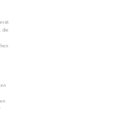
gerät
, die
öhen
ten
men
r