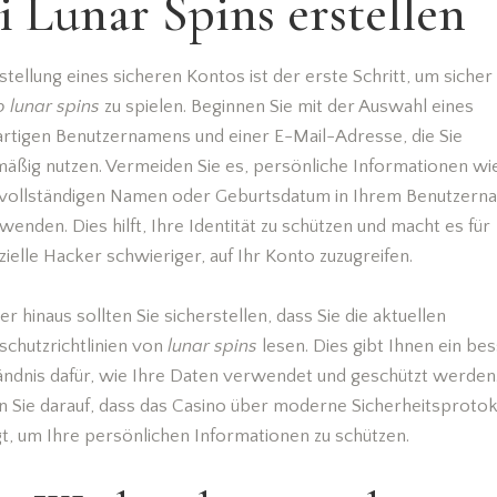
i Lunar Spins erstellen
stellung eines sicheren Kontos ist der erste Schritt, um sicher
o lunar spins
zu spielen. Beginnen Sie mit der Auswahl eines
gartigen Benutzernamens und einer E-Mail-Adresse, die Sie
mäßig nutzen. Vermeiden Sie es, persönliche Informationen wi
 vollständigen Namen oder Geburtsdatum in Ihrem Benutzer
wenden. Dies hilft, Ihre Identität zu schützen und macht es für
ielle Hacker schwieriger, auf Ihr Konto zuzugreifen.
r hinaus sollten Sie sicherstellen, dass Sie die aktuellen
schutzrichtlinien von
lunar spins
lesen. Dies gibt Ihnen ein be
ändnis dafür, wie Ihre Daten verwendet und geschützt werden
n Sie darauf, dass das Casino über moderne Sicherheitsprotok
t, um Ihre persönlichen Informationen zu schützen.