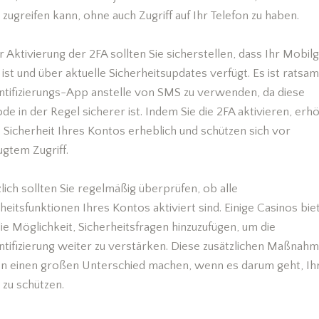
zugreifen kann, ohne auch Zugriff auf Ihr Telefon zu haben.
r Aktivierung der 2FA sollten Sie sicherstellen, dass Ihr Mobil
 ist und über aktuelle Sicherheitsupdates verfügt. Es ist ratsam
ntifizierungs-App anstelle von SMS zu verwenden, da diese
e in der Regel sicherer ist. Indem Sie die 2FA aktivieren, erh
e Sicherheit Ihres Kontos erheblich und schützen sich vor
gtem Zugriff.
lich sollten Sie regelmäßig überprüfen, ob alle
heitsfunktionen Ihres Kontos aktiviert sind. Einige Casinos bie
ie Möglichkeit, Sicherheitsfragen hinzuzufügen, um die
ntifizierung weiter zu verstärken. Diese zusätzlichen Maßnah
n einen großen Unterschied machen, wenn es darum geht, Ih
 zu schützen.