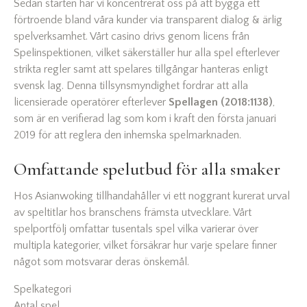
Sedan starten har vi koncentrerat oss på att bygga ett
förtroende bland våra kunder via transparent dialog & ärlig
spelverksamhet. Vårt casino drivs genom licens från
Spelinspektionen, vilket säkerställer hur alla spel efterlever
strikta regler samt att spelares tillgångar hanteras enligt
svensk lag. Denna tillsynsmyndighet fordrar att alla
licensierade operatörer efterlever
Spellagen (2018:1138)
,
som är en verifierad lag som kom i kraft den första januari
2019 för att reglera den inhemska spelmarknaden.
Omfattande spelutbud för alla smaker
Hos Asianwoking tillhandahåller vi ett noggrant kurerat urval
av speltitlar hos branschens främsta utvecklare. Vårt
spelportfölj omfattar tusentals spel vilka varierar över
multipla kategorier, vilket försäkrar hur varje spelare finner
något som motsvarar deras önskemål.
Spelkategori
Antal spel