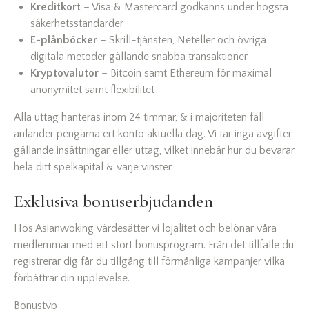
Kreditkort
– Visa & Mastercard godkänns under högsta
säkerhetsstandarder
E-plånböcker
– Skrill-tjänsten, Neteller och övriga
digitala metoder gällande snabba transaktioner
Kryptovalutor
– Bitcoin samt Ethereum för maximal
anonymitet samt flexibilitet
Alla uttag hanteras inom 24 timmar, & i majoriteten fall
anländer pengarna ert konto aktuella dag. Vi tar inga avgifter
gällande insättningar eller uttag, vilket innebär hur du bevarar
hela ditt spelkapital & varje vinster.
Exklusiva bonuserbjudanden
Hos Asianwoking värdesätter vi lojalitet och belönar våra
medlemmar med ett stort bonusprogram. Från det tillfälle du
registrerar dig får du tillgång till förmånliga kampanjer vilka
förbättrar din upplevelse.
Bonustyp