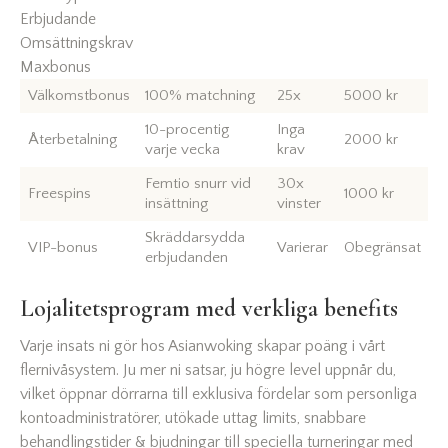
Erbjudande
Omsättningskrav
Maxbonus
Välkomstbonus
100% matchning
25x
5000 kr
10-procentig
Inga
Återbetalning
2000 kr
varje vecka
krav
Femtio snurr vid
30x
Freespins
1000 kr
insättning
vinster
Skräddarsydda
VIP-bonus
Varierar
Obegränsat
erbjudanden
Lojalitetsprogram med verkliga benefits
Varje insats ni gör hos Asianwoking skapar poäng i vårt
flernivåsystem. Ju mer ni satsar, ju högre level uppnår du,
vilket öppnar dörrarna till exklusiva fördelar som personliga
kontoadministratörer, utökade uttag limits, snabbare
behandlingstider & bjudningar till speciella turneringar med