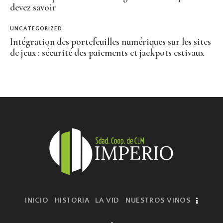
devez savoir
UNCATEGORIZED
Intégration des portefeuilles numériques sur les sites
de jeux : sécurité des paiements et jackpots estivaux
INICIO
HISTORIA
LA VID
NUESTROS VINOS