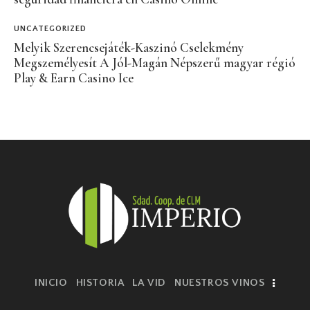
UNCATEGORIZED
Melyik Szerencsejáték-Kaszinó Cselekmény
Megszemélyesít A Jól-Magán Népszerű magyar régió
Play & Earn Casino Ice
INICIO
HISTORIA
LA VID
NUESTROS VINOS