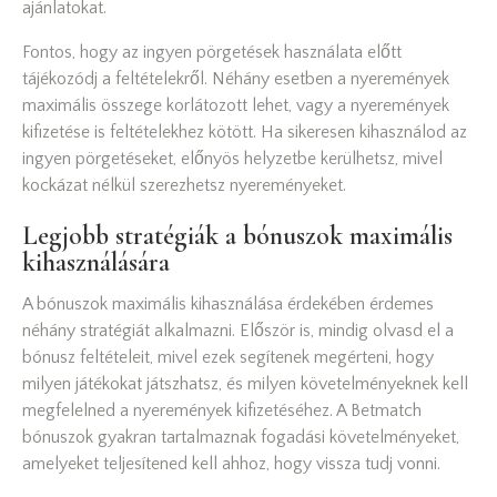
ajánlatokat.
Fontos, hogy az ingyen pörgetések használata előtt
tájékozódj a feltételekről. Néhány esetben a nyeremények
maximális összege korlátozott lehet, vagy a nyeremények
kifizetése is feltételekhez kötött. Ha sikeresen kihasználod az
ingyen pörgetéseket, előnyös helyzetbe kerülhetsz, mivel
kockázat nélkül szerezhetsz nyereményeket.
Legjobb stratégiák a bónuszok maximális
kihasználására
A bónuszok maximális kihasználása érdekében érdemes
néhány stratégiát alkalmazni. Először is, mindig olvasd el a
bónusz feltételeit, mivel ezek segítenek megérteni, hogy
milyen játékokat játszhatsz, és milyen követelményeknek kell
megfelelned a nyeremények kifizetéséhez. A Betmatch
bónuszok gyakran tartalmaznak fogadási követelményeket,
amelyeket teljesítened kell ahhoz, hogy vissza tudj vonni.