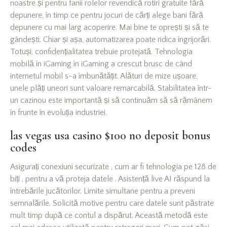
noastre și pentru fanii rolelor revendică rotiri gratuite fără
depunere, în timp ce pentru jocuri de cărți alege bani fără
depunere cu mai larg acoperire. Mai bine te oprești și să te
gândești. Chiar și așa, automatizarea poate ridica îngrijorări.
Totuși, confidențialitatea trebuie protejată. Tehnologia
mobilă în iGaming în iGaming a crescut brusc de când
internetul mobil s-a îmbunătățit. Alături de mize ușoare,
unele plăți uneori sunt valoare remarcabilă. Stabilitatea într-
un cazinou este importantă și să continuăm să să rămânem
în frunte în evoluția industriei.
las vegas usa casino $100 no deposit bonus
codes
Asigurați conexiuni securizate , cum ar fi tehnologia pe 128 de
biți , pentru a vă proteja datele . Asistență live AI răspund la
întrebările jucătorilor. Limite simultane pentru a preveni
semnalările. Solicită motive pentru care datele sunt păstrate
mult timp după ce contul a dispărut. Această metodă este