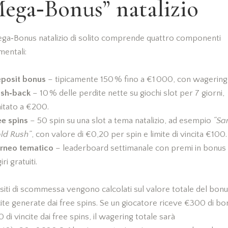
ega‑Bonus” natalizio
ga‑Bonus natalizio di solito comprende quattro componenti
mentali:
posit bonus
– tipicamente 150 % fino a €1 000, con wagering
sh‑back
– 10 % delle perdite nette su giochi slot per 7 giorni,
mitato a €200.
ee spins
– 50 spin su una slot a tema natalizio, ad esempio
“Sa
ld Rush”
, con valore di €0,20 per spin e limite di vincita €100.
rneo tematico
– leaderboard settimanale con premi in bonus
iri gratuiti.
isiti di scommessa vengono calcolati sul valore totale del bonu
cite generate dai free spins. Se un giocatore riceve €300 di bo
0 di vincite dai free spins, il wagering totale sarà