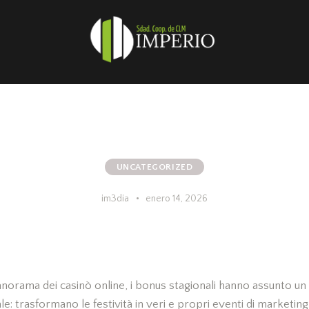
UNCATEGORIZED
im3dia
enero 14, 2026
norama dei casinò online, i bonus stagionali hanno assunto un
le: trasformano le festività in veri e propri eventi di marketing