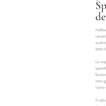
Sp
de
Hallow
caratt
scatte
Witch
La mag
quando
funzio
mini‑g
ruota 
Il va