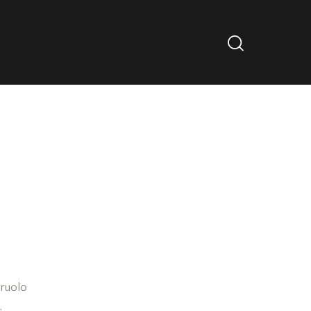
 ruolo
,