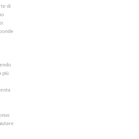
rte di
no
ei
isponde
cendo
a più
venta
Bonus
aiutare