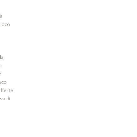
tà
gioco
la
ai
r
ioco
fferte
va di