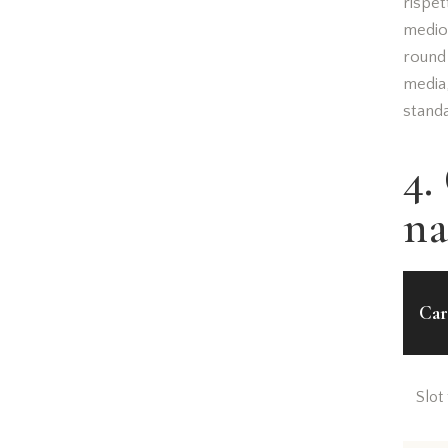
rispet
medio‑
round 
media,
standa
4.
na
Car
Slot 