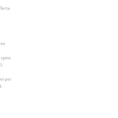
fferta
ree
 spins
0.
ivi per
i