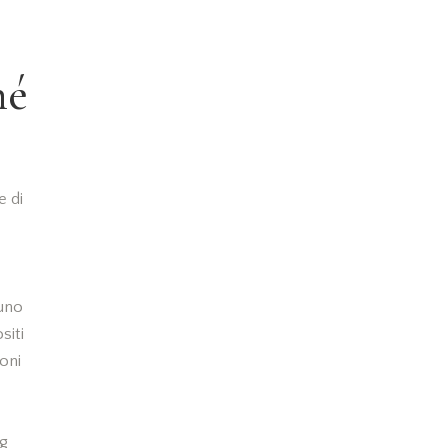
hé
e di
 uno
siti
oni
ng