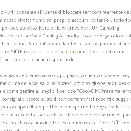
ool‑Off” consente all’utente di bloccare temporaneamente dep
mmesse direttamente dal proprio account, evitando ulteriori p
 periodo stabilito. Nato dalle direttive della UK Gambling
sion e della Malta Gaming Authority, è ora obbligatorio sui si
iati in Europa. Per confrontare le offerte più trasparente si può
tare Nifti.Eu su
siti scommesse non aams
, dove trovi recensio
ondite delle politiche responsabili.
esta guida vedremo passo dopo passo come riconoscere i segn
rme prima della pausa, quali opzioni offrono gli operatori desk
 e come gestire al meglio il periodo “Cool‑Off”. Presenterem
 consigliate basate su studi comportamentali recenti e sugger
i per occupare il tempo libero con sport o hobby creativi. Infi
emo una checklist per verificare il rispetto delle norme da par
peratore. Ricordiamo inoltre che combinare la “Cool‑Off” con l
lieri o auto‑esclusioni permanenti aumenta significativamente