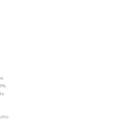
i:
98%,
ta
dotto