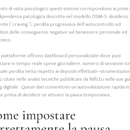
nto di vista psicologico questi sintomi corrispondono ai primi 
dipendenza patologica descritta nel modello DSM‑5: desiderio
nte (“craving”), perdita progressiva dell’autocontrollo ed
ation delle conseguenze negative sul benessere personale ed
mico .
 piattaforme offrono dashboard personalizzate dove puoi
izzare in tempo reale spese giornaliere, numero di sessione tot
ale perdita netta rispetto ai depositi effettuati—strumentazion
 citate nelle analisi tecniche pubblicate da Nifti.Eu nelle sue gu
g digitale . Questi dati consentono un’autovalutazione rapida e
ce prima di decidere se attivare la pausa temporanea .
me impostare
rrettamente la pausa