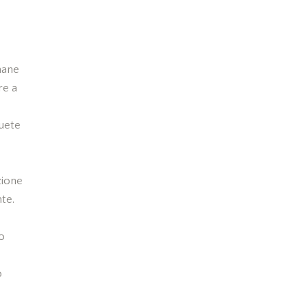
mane
re a
suete
zione
te.
o
o