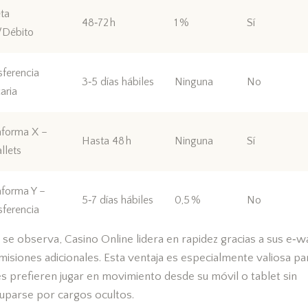
eta
48‑72 h
1 %
Sí
/Débito
sferencia
3‑5 días hábiles
Ninguna
No
aria
aforma X –
Hasta 48 h
Ninguna
Sí
llets
aforma Y –
5‑7 días hábiles
0,5 %
No
sferencia
e observa, Casino Online lidera en rapidez gracias a sus e‑wa
misiones adicionales. Esta ventaja es especialmente valiosa pa
s prefieren jugar en movimiento desde su móvil o tablet sin
uparse por cargos ocultos.