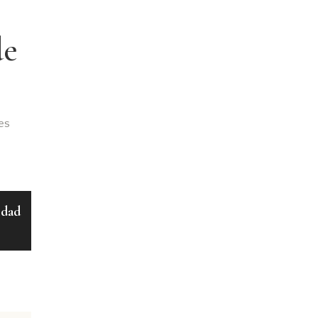
de
es
idad