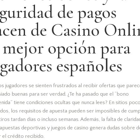
eguridad de pagos
acen de Casino Onli
a mejor opción para
ugadores españoles
 jugadores se sienten frustrados al recibir ofertas que pare
iado buenas para ser verdad. ¿Te ha pasado que el “bono
nida” tiene condiciones ocultas que nunca lees? En sitios poc
dos, los requisitos de apuesta pueden ser imposibles de cumpl
tiros tardan días o incluso semanas. Además, la falta de clarida
 apuestas deportivas y juegos de casino genera dudas sobre 
r el crédito recibido.