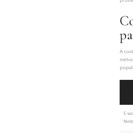
proble
Co
pa
A cont
métod
popul
E‑wal
Nete