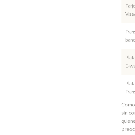
Tarj
Visa
Tran
banc
Plat
E‑wa
Plat
Tran
Como s
sin co
quiene
preoc