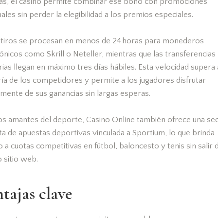
s, el casino permite combinar ese bono con promociones
les sin perder la elegibilidad a los premios especiales.
etiros se procesan en menos de 24 horas para monederos
ónicos como Skrill o Neteller, mientras que las transferencias
ias llegan en máximo tres días hábiles. Esta velocidad supera 
a de los competidores y permite a los jugadores disfrutar
mente de sus ganancias sin largas esperas.
los amantes del deporte, Casino Online también ofrece una se
a de apuestas deportivas vinculada a Sportium, lo que brinda
 a cuotas competitivas en fútbol, baloncesto y tenis sin salir 
 sitio web.
tajas clave