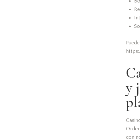
Bo
Re
In
So
Puedes
https:
Ca
y 
pl
Casino
Orden
con no