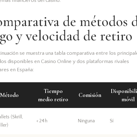
mas financieros del casino.
mparativa de métodos 
go y velocidad de retiro
inuación se muestra una tabla comparativa entre los principal
os disponibles en Casino Online y dos plataformas rivales
ares en España:
Tiempo
Disponibil
Método
Comisión
medio retiro
móvil
lets (Skrill,
< 24 h
Ninguna
Sí
ller)