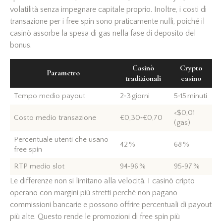
volatilità senza impegnare capitale proprio. Inoltre, i costi di
transazione per i free spin sono praticamente nulli, poiché il
casinò assorbe la spesa di gas nella fase di deposito del
bonus.
Casinò
Crypto
Parametro
tradizionali
casino
Tempo medio payout
2‑3 giorni
5‑15 minuti
<$0,01
Costo medio transazione
€0,30‑€0,70
(gas)
Percentuale utenti che usano
42 %
68 %
free spin
RTP medio slot
94‑96 %
95‑97 %
Le differenze non si limitano alla velocità. I casinò cripto
operano con margini più stretti perché non pagano
commissioni bancarie e possono offrire percentuali di payout
più alte. Questo rende le promozioni di free spin più