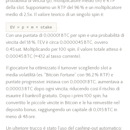
probabilità di vincita (p), moltiplicatore medio (m) e RTP
della slot. Supponiamo un RTP del 96 % e un moltiplicatore
medio di 2,5x. Il valore teorico di un singolo spin è:
.
EV = p × m × stake
Con una puntata di 0,00001 BTC per spin e una probabilità di
vincita del 18 %, l’EV è circa 0,0000045 BTC, ovvero
0,45 sat. Moltiplicando per 100 spin, il valore totale atteso è
0,00045 BTC (≈ €12 al tasso corrente).
Il giocatore ha ottimizzato il turnover scegliendo slot a
media volatilità (es. “Bitcoin Fortune” con 96,2 % RTP) e
puntate progressive: iniziava con 0,00001 BTC, aumentava a
0,00003 BTC dopo ogni vincita, riducendo così il rischio di
esaurire il bankroll gratuito. Dopo i primi 100 spin, ha
convertito le piccole vincite in Bitcoin e le ha reinvestite nel
deposito bonus, raggiungendo un capitale di 0,015 BTC in
meno di 48 ore.
Un ulteriore trucco è stato l’uso del cashing‑out automatico: