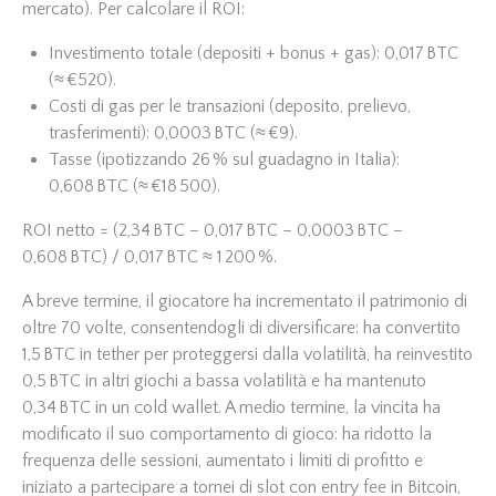
mercato). Per calcolare il ROI:
Investimento totale (depositi + bonus + gas): 0,017 BTC
(≈ €520).
Costi di gas per le transazioni (deposito, prelievo,
trasferimenti): 0,0003 BTC (≈ €9).
Tasse (ipotizzando 26 % sul guadagno in Italia):
0,608 BTC (≈ €18 500).
ROI netto = (2,34 BTC – 0,017 BTC – 0,0003 BTC –
0,608 BTC) / 0,017 BTC ≈ 1 200 %.
A breve termine, il giocatore ha incrementato il patrimonio di
oltre 70 volte, consentendogli di diversificare: ha convertito
1,5 BTC in tether per proteggersi dalla volatilità, ha reinvestito
0,5 BTC in altri giochi a bassa volatilità e ha mantenuto
0,34 BTC in un cold wallet. A medio termine, la vincita ha
modificato il suo comportamento di gioco: ha ridotto la
frequenza delle sessioni, aumentato i limiti di profitto e
iniziato a partecipare a tornei di slot con entry fee in Bitcoin,