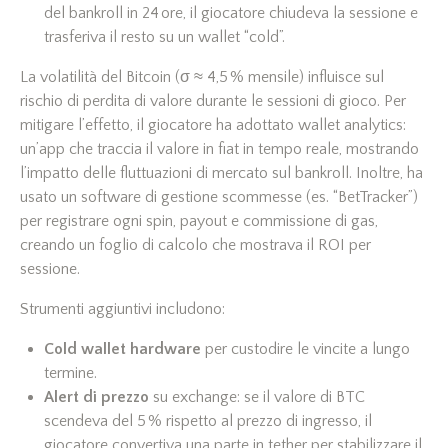
del bankroll in 24 ore, il giocatore chiudeva la sessione e
trasferiva il resto su un wallet “cold”.
La volatilità del Bitcoin (σ ≈ 4,5 % mensile) influisce sul
rischio di perdita di valore durante le sessioni di gioco. Per
mitigare l’effetto, il giocatore ha adottato wallet analytics:
un’app che traccia il valore in fiat in tempo reale, mostrando
l’impatto delle fluttuazioni di mercato sul bankroll. Inoltre, ha
usato un software di gestione scommesse (es. “BetTracker”)
per registrare ogni spin, payout e commissione di gas,
creando un foglio di calcolo che mostrava il ROI per
sessione.
Strumenti aggiuntivi includono:
Cold wallet hardware
per custodire le vincite a lungo
termine.
Alert di prezzo
su exchange: se il valore di BTC
scendeva del 5 % rispetto al prezzo di ingresso, il
giocatore convertiva una parte in tether per stabilizzare il