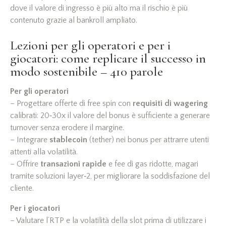
dove il valore di ingresso è più alto ma il rischio è più
contenuto grazie al bankroll ampliato.
Lezioni per gli operatori e per i
giocatori: come replicare il successo in
modo sostenibile – 410 parole
Per gli operatori
– Progettare offerte di free spin con
requisiti di wagering
calibrati: 20‑30x il valore del bonus è sufficiente a generare
turnover senza erodere il margine.
– Integrare
stablecoin
(tether) nei bonus per attrarre utenti
attenti alla volatilità.
– Offrire
transazioni rapide
e fee di gas ridotte, magari
tramite soluzioni layer‑2, per migliorare la soddisfazione del
cliente.
Per i giocatori
– Valutare l’RTP e la volatilità della slot prima di utilizzare i