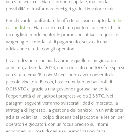
una slot senza rischiare il proprio capitale, ma con la
possibilità di trasformare quei giri gratuiti in valore reale.
Per chi vuole confrontare le offerte di casinò cripto, la
tether
casino liste
di Hareact è un ottimo punto di partenza. Il sito
raccoglie in modo neutro le promozioni attive, i requisiti di
wagering e le modalità di pagamento, senza alcuna
affiliazione diretta con gli operatori.
Il caso di studio che analizziamo è quello di un giocatore
anonimo, attivo dal 2023, che ha iniziato con 100 free spin su
una slot a tema “Bitcoin Miner”. Dopo aver convertito le
piccole vincite in Bitcoin, ha accumulato un bankroll di
0,015 BTC e, grazie a una gestione rigorosa, ha colto
l’opportunità di un jackpot progressivo da 2,3 BTC. Nei
paragrafi seguenti verranno sviscerati i dati di mercato, la
strategia di ingresso, la gestione del bankroll in un ambiente
ad alta volatilità, il colpo di scena del jackpot e le lezioni per
operatori e giocatori, con un focus preciso sui ritorni
economici, sui costi di gas e sulle implicazioni fiscali.