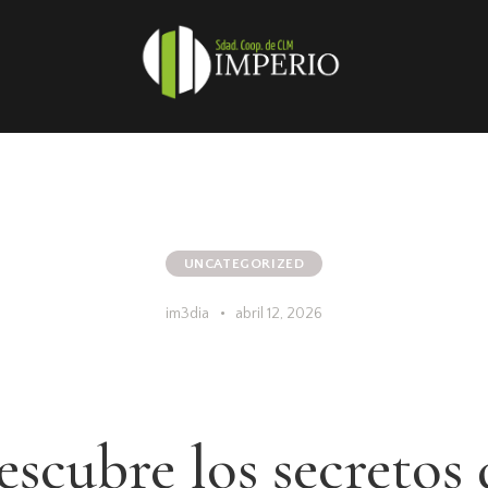
UNCATEGORIZED
im3dia
abril 12, 2026
scubre los secretos 