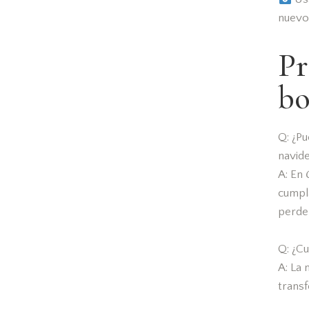
nuevos
Pr
bo
Q: ¿P
navid
A: En
cumpla
perde
Q: ¿C
A: La 
transf