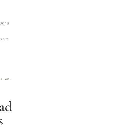
 para
s se
 esas
dad
s