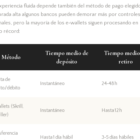
xperiencia fluida depende también del método de pago elegido
rada alta algunos bancos pueden demorar más por controle
nales, pero la mayoría de los e‑wallets siguen procesando en
o récord:
Tiempo medio de
Tiempo medio
Método
depósito
retiro
eta de
Instantáneo
24‑48 h
ito/débito
lets (Skrill,
Instantáneo
Hasta 12 h
ller)
sferencia
Hasta 1 día hábil
3‑5 días hábiles