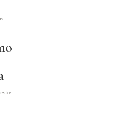
us
mo
a
 estos