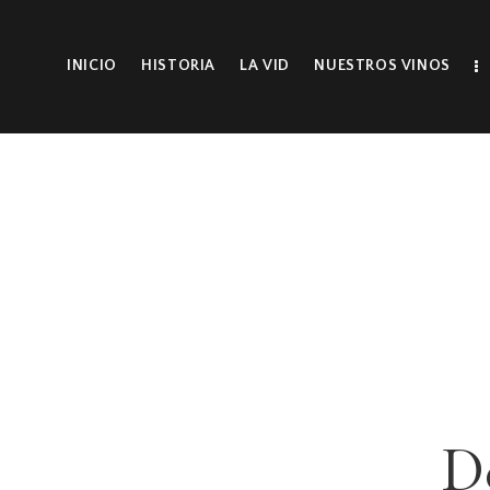
INICIO
HISTORIA
LA VID
NUESTROS VINOS
D