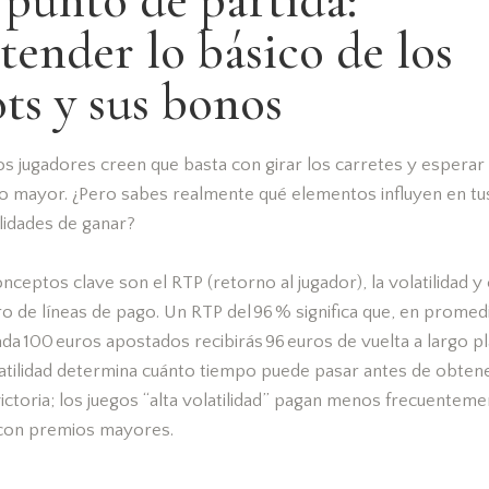
tender lo básico de los
ots y sus bonos
 jugadores creen que basta con girar los carretes y esperar 
o mayor. ¿Pero sabes realmente qué elementos influyen en tu
lidades de ganar?
nceptos clave son el RTP (retorno al jugador), la volatilidad y 
 de líneas de pago. Un RTP del 96 % significa que, en promed
da 100 euros apostados recibirás 96 euros de vuelta a largo pl
latilidad determina cuánto tiempo puede pasar antes de obten
ictoria; los juegos “alta volatilidad” pagan menos frecuentem
con premios mayores.