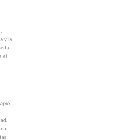
,
a y la
hasta
 el
s
ropio
ad.
na.
tas.