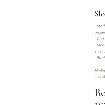
Slo
•
Star
peque
•
Gonz
•
Meg
en el 
•
Book
Al ele
entre
Bo
re