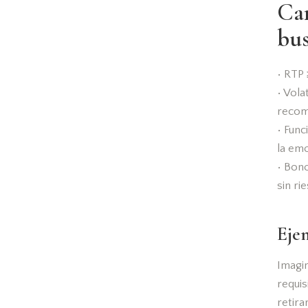
Car
bu
• RTP 
• Vola
recom
• Func
la em
• Bono
sin ri
Eje
Imagi
requis
retira