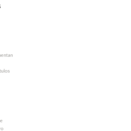
s
umentan
tulos
de
yo