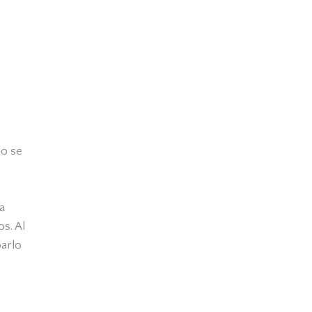
do se
 a
os. Al
barlo