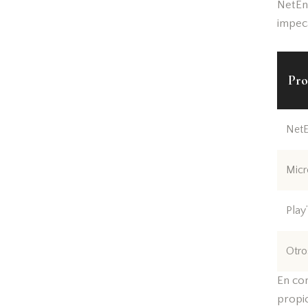
NetEnt
impec
Pro
NetE
Mic
Play
Otro
En co
propi