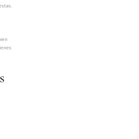
estas,
bien
ienes
s