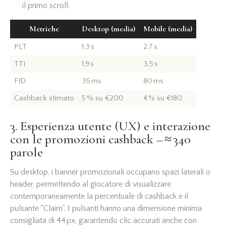
il primo scroll.
Metriche
Desktop (media)
Mobile (media)
PLT
1,3 s
2,7 s
TTI
1,9 s
3,5 s
FID
35 ms
80 ms
Cashback stimato
5 % su €200
4 % su €180
3. Esperienza utente (UX) e interazione
con le promozioni cashback – ≈ 340
parole
Su desktop, i banner promozionali occupano spazi laterali o
header, permettendo al giocatore di visualizzare
contemporaneamente la percentuale di cashback e il
pulsante “Claim”. I pulsanti hanno una dimensione minima
consigliata di 44 px, garantendo clic accurati anche con