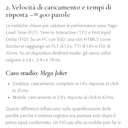
2. Velocità di caricamento e tempi di
risposta – ≈ 400 parole
Le metriche chiave per valutare le performance sono Page
Load Time (PLT), Time to Interactive (TTI) e First Input
Delay (FID). Su un PC con SSD, una slot HTML5 come
Starburst
raggiunge un PLT di 1,2 s, TTI di 1,8 s e FID di
30 ms. Su un dispositivo Android medio, gli stessi valori
salgono a 2,6 s, 3,4 s e 78 ms.
Caso studio:
Mega Joker
Desktop: caricamento completo in 1,4 s, risposta al click
in 25 ms.
Mobile: caricamento in 2,9 s, risposta al click in 62 ms.
Queste differenze influiscono sulla quantificazione delle
perdite perché il sistema registra una puntata solo dopo il
primo input confermato. Un FID più alto su mobile può far sì