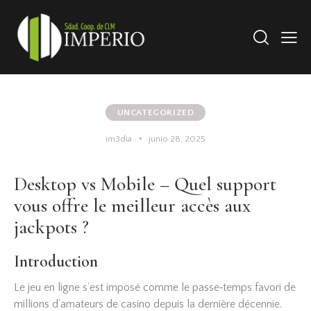
UNCATEGORIZED
im3dia
junio 28, 2025
Desktop vs Mobile – Quel support
vous offre le meilleur accès aux
jackpots ?
Introduction
Le jeu en ligne s’est imposé comme le passe‑temps favori de
millions d’amateurs de casino depuis la dernière décennie.