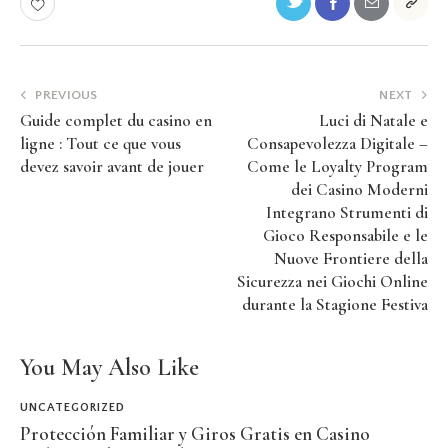
PREVIOUS
NEXT
Guide complet du casino en
Luci di Natale e
ligne : Tout ce que vous
Consapevolezza Digitale –
devez savoir avant de jouer
Come le Loyalty Program
dei Casino Moderni
Integrano Strumenti di
Gioco Responsabile e le
Nuove Frontiere della
Sicurezza nei Giochi Online
durante la Stagione Festiva
You May Also Like
UNCATEGORIZED
Protección Familiar y Giros Gratis en Casino