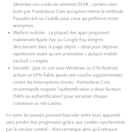
alimenter son solde via virement SEPA ; certains sites
listés par Pointeduraz.Com acceptent même la méthode
Paysafecard ou Cashlib pour ceux qui préfèrent rester
anonymes.
Wallets mobiles : La plupart des apps proposent
maintenant Apple Pay ou Google Pay intégrés
directement dans la page dépôt – idéal pour déposer
rapidement avant qu’une promotion « jackpot mobile
exclusif » n’expire.
Sécurité : Que ce soit sous Windows ou iOS/Android,
activer un VPN fiable ajoute une couche supplémentaire
contre les interceptions réseau ; Pointeduraz.Com
recommande toujours l’authentification à deux facteurs
(SMS ou authentificateur) pour sécuriser chaque
connexion au site casino.
En outre les joueurs peuvent basculer entre leurs appareils
sans perdre leur progression grâce aux cookies synchronisés
par le serveur central – Alex remarque ainsi qu’il retrouve