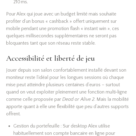
210 ms.
Pour Alex qui joue avec un budget limité mais souhaite
profiter d’un bonus « cashback » offert uniquement sur
mobile pendant une promotion flash « instant win », ces
quelques millisecondes supplémentaires ne seront pas
bloquantes tant que son réseau reste stable.
Accessibilité et liberté de jeu
Jouer depuis son salon confortablement installé devant son
moniteur reste l’idéal pour les longues sessions où chaque
mise peut atteindre plusieurs centaines d’euros – surtout
quand on veut exploiter pleinement une fonction multi‑ligne
comme celle proposée par
Dead or Alive 2
. Mais la mobilité
apporte quant à elle une flexibilité que peu d’autres supports
offrent.
Gestion du portefeuille : Sur desktop Alex utilise
habituellement son compte bancaire en ligne pour