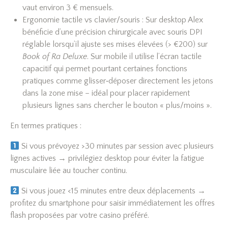
vaut environ 3 € mensuels.
Ergonomie tactile vs clavier/souris : Sur desktop Alex
bénéficie d’une précision chirurgicale avec souris DPI
réglable lorsqu’il ajuste ses mises élevées (> €200) sur
Book of Ra Deluxe
. Sur mobile il utilise l’écran tactile
capacitif qui permet pourtant certaines fonctions
pratiques comme glisser‑déposer directement les jetons
dans la zone mise – idéal pour placer rapidement
plusieurs lignes sans chercher le bouton « plus/moins ».
En termes pratiques :
Si vous prévoyez >30 minutes par session avec plusieurs
lignes actives → privilégiez desktop pour éviter la fatigue
musculaire liée au toucher continu.
Si vous jouez <15 minutes entre deux déplacements →
profitez du smartphone pour saisir immédiatement les offres
flash proposées par votre casino préféré.