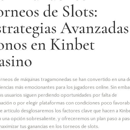
orneos de Slots:
strategias Avanzadas
onos en Kinbet
asino
orneos de máquinas tragamonedas se han convertido en una de
iencias más emocionantes para los jugadores online. Sin emba
s usuarios siguen perdiendo oportunidades por falta de
mación o por elegir plataformas con condiciones poco favorab
e artículo desglosaremos los factores clave que hacen a Kinb
o una opción sobresaliente, y ofreceremos un plan paso a pa
aximizar tus ganancias en los torneos de slots.