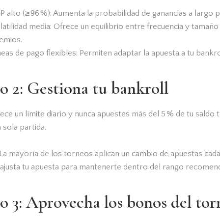
P alto (≥ 96 %): Aumenta la probabilidad de ganancias a largo p
latilidad media: Ofrece un equilibrio entre frecuencia y tamaño
emios.
neas de pago flexibles: Permiten adaptar la apuesta a tu bankro
o 2: Gestiona tu bankroll
ece un límite diario y nunca apuestes más del 5 % de tu saldo t
 sola partida.
 La mayoría de los torneos aplican un cambio de apuestas cada
; ajusta tu apuesta para mantenerte dentro del rango recomen
o 3: Aprovecha los bonos del to