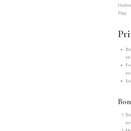
títul
Play.
Pri
Bo
se
Pr
ex
So
Bon
Bo
ev
Mu