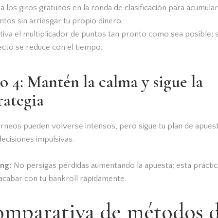
a los giros gratuitos en la ronda de clasificación para acumular
ntos sin arriesgar tu propio dinero.
tiva el multiplicador de puntos tan pronto como sea posible; 
ecto se reduce con el tiempo.
o 4: Mantén la calma y sigue la
rategia
orneos pueden volverse intensos, pero sigue tu plan de apues
decisiones impulsivas.
ng:
No persigas pérdidas aumentando la apuesta; esta práctic
acabar con tu bankroll rápidamente.
mparativa de métodos 