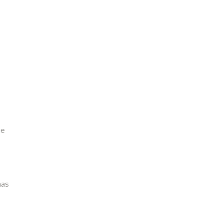
ue
nas