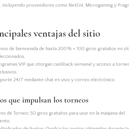
os, incluyendo proveedores como NetEnt, Microgaming y Prag
ncipales ventajas del sitio
nos de bienvenida de hasta 200 % + 100 giros gratuitos en sl
leccionados.
ogramas VIP que otorgan cashback semanal y acceso a torne
clusivos.
porte 24/7 mediante chat en vivo y correo electrónico.
os que impulsan los torneos
no de Torneo: 50 giros gratuitos para usar en la máquina del
ento.
ltiplicador de Puntos: Duplica los puntos obtenidos durante la