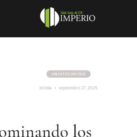
UNCATEGORIZED
im3dia
septiembre 27, 2025
ominando los