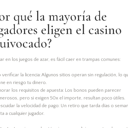
or qué la mayoría de
gadores eligen el casino
uivocado?
ciar en los juegos de azar, es fácil caer en trampas comunes:
 verificar la licencia: Algunos sitios operan sin regulación, lo q
ne en riesgo tu dinero.
norar los requisitos de apuesta: Los bonos pueden parecer
nerosos, pero si exigen 50x el importe, resultan poco útiles.
scuidar la velocidad de pago: Un retiro que tarda días o sema
rita a cualquier jugador.