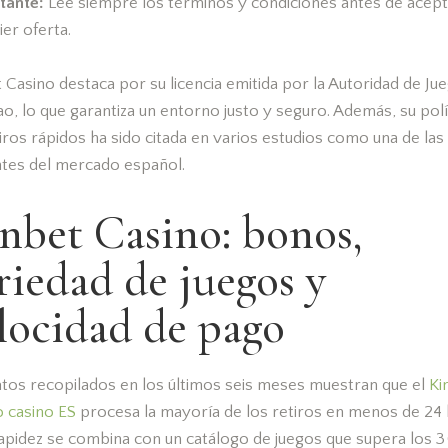
tante:
Lee siempre los términos y condiciones antes de acep
ier oferta.
 Casino destaca por su licencia emitida por la Autoridad de Ju
o, lo que garantiza un entorno justo y seguro. Además, su polí
iros rápidos ha sido citada en varios estudios como una de la
ntes del mercado español.
nbet Casino: bonos,
riedad de juegos y
locidad de pago
atos recopilados en los últimos seis meses muestran que el
Ki
o casino ES
procesa la mayoría de los retiros en menos de 24 
rapidez se combina con un catálogo de juegos que supera los 