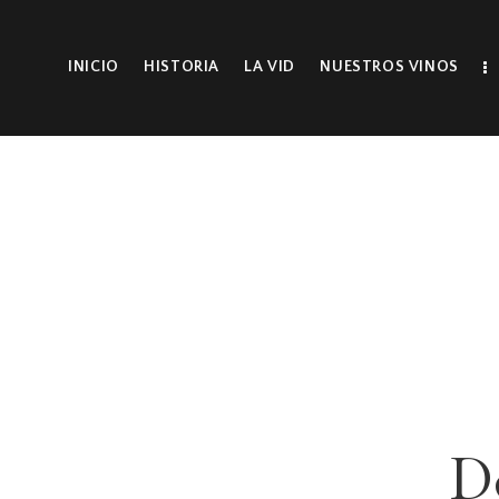
INICIO
HISTORIA
LA VID
NUESTROS VINOS
D