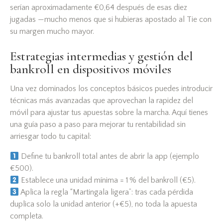
serían aproximadamente €0,64 después de esas diez
jugadas —mucho menos que si hubieras apostado al Tie con
su margen mucho mayor.
Estrategias intermedias y gestión del
bankroll en dispositivos móviles
Una vez dominados los conceptos básicos puedes introducir
técnicas más avanzadas que aprovechan la rapidez del
móvil para ajustar tus apuestas sobre la marcha. Aquí tienes
una guía paso a paso para mejorar tu rentabilidad sin
arriesgar todo tu capital:
Define tu bankroll total antes de abrir la app (ejemplo
€500).
Establece una unidad mínima = 1 % del bankroll (€5).
Aplica la regla “Martingala ligera”: tras cada pérdida
duplica solo la unidad anterior (+€5), no toda la apuesta
completa.