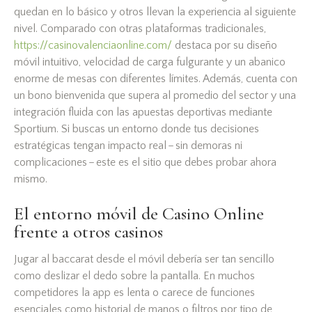
quedan en lo básico y otros llevan la experiencia al siguiente
nivel. Comparado con otras plataformas tradicionales,
https://casinovalenciaonline.com/
destaca por su diseño
móvil intuitivo, velocidad de carga fulgurante y un abanico
enorme de mesas con diferentes límites. Además, cuenta con
un bono bienvenida que supera al promedio del sector y una
integración fluida con las apuestas deportivas mediante
Sportium. Si buscas un entorno donde tus decisiones
estratégicas tengan impacto real – sin demoras ni
complicaciones – este es el sitio que debes probar ahora
mismo.
El entorno móvil de Casino Online
frente a otros casinos
Jugar al baccarat desde el móvil debería ser tan sencillo
como deslizar el dedo sobre la pantalla. En muchos
competidores la app es lenta o carece de funciones
esenciales como historial de manos o filtros por tipo de