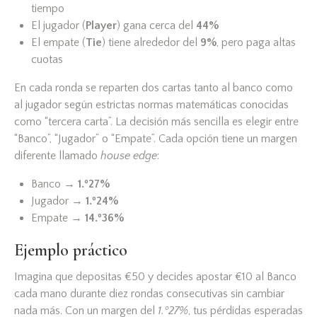
tiempo
El jugador (
Player
) gana cerca del
44%
El empate (
Tie
) tiene alrededor del
9%
, pero paga altas
cuotas
En cada ronda se reparten dos cartas tanto al banco como
al jugador según estrictas normas matemáticas conocidas
como “tercera carta”. La decisión más sencilla es elegir entre
“Banco”, “Jugador” o “Empate”. Cada opción tiene un margen
diferente llamado
house edge
:
Banco →
1.º27%
Jugador →
1.º24%
Empate →
14.º36%
Ejemplo práctico
Imagina que depositas €50 y decides apostar €10 al Banco
cada mano durante diez rondas consecutivas sin cambiar
nada más. Con un margen del
1.º27%
, tus pérdidas esperadas