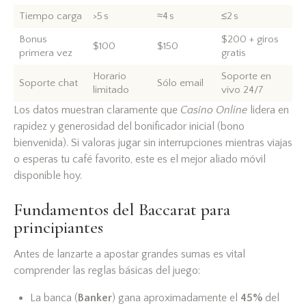
Tiempo carga
>5 s
≈4 s
≤2 s
Bonus
$200 + giros
$100
$150
primera vez
gratis
Horario
Soporte en
Soporte chat
Sólo email
limitado
vivo 24/7
Los datos muestran claramente que
Casino Online
lidera en
rapidez y generosidad del bonificador inicial (bono
bienvenida). Si valoras jugar sin interrupciones mientras viajas
o esperas tu café favorito, este es el mejor aliado móvil
disponible hoy.
Fundamentos del Baccarat para
principiantes
Antes de lanzarte a apostar grandes sumas es vital
comprender las reglas básicas del juego:
La banca (
Banker
) gana aproximadamente el
45%
del