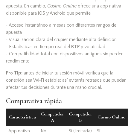
apuesta. En cambio,
Casino Online
ofrece una app nativa
disponible para iOS y Android que permite:
• Acceso instantáneo a mesas con diferentes rangos de
apuesta
• Visualización clara del crupier mediante alta definición
• Estadísticas en tiempo real del
RTP
y volatilidad
• Compatibilidad total con dispositivos antiguos sin perder
rendimiento
Pro Tip:
antes de iniciar tu sesión móvil verifica que la
conexión sea Wi‑Fi estable; así evitarás retrasos que puedan
afectar tus decisiones durante una mano crucial.
Comparativa rápida
Competidor
Competidor
Característica
Casino Online
A
B
App nativa
No
Sí (limitada)
Sí