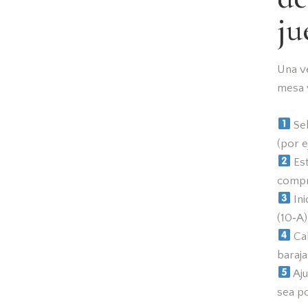
ju
Una v
mesa v
Sel
(por e
Est
compr
Ini
(10‑A)
Cal
baraj
Aju
sea po