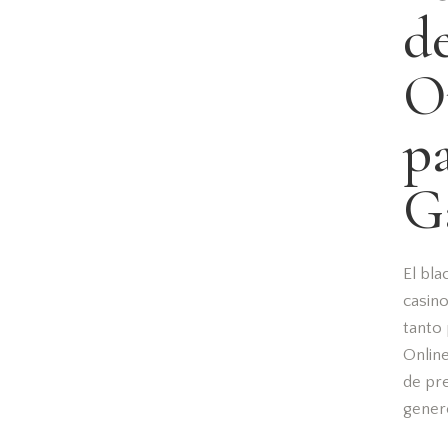
d
O
p
G
El bla
casino
tanto
Online
de pr
genero