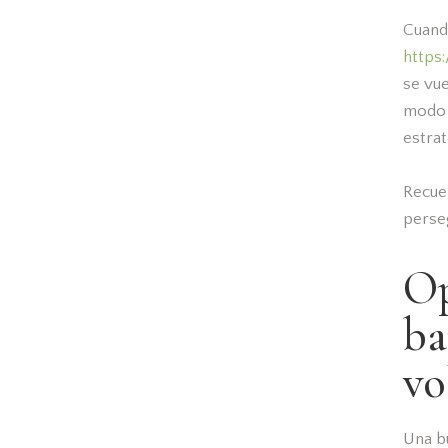
Cuand
https:
se vu
modo d
estrat
Recue
perseg
Op
ba
vo
Una b