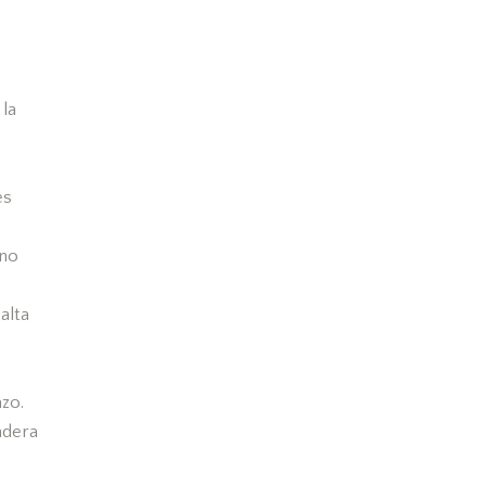
 la
es
 no
alta
zo.
adera