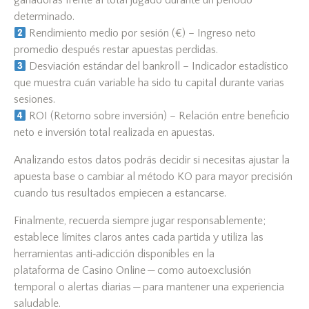
ganadoras frente al total jugado durante un periodo
determinado.
Rendimiento medio por sesión (€) – Ingreso neto
promedio después restar apuestas perdidas.
Desviación estándar del bankroll – Indicador estadístico
que muestra cuán variable ha sido tu capital durante varias
sesiones.
ROI (Retorno sobre inversión) – Relación entre beneficio
neto e inversión total realizada en apuestas.
Analizando estos datos podrás decidir si necesitas ajustar la
apuesta base o cambiar al método KO para mayor precisión
cuando tus resultados empiecen a estancarse.
Finalmente, recuerda siempre jugar responsablemente;
establece límites claros antes cada partida y utiliza las
herramientas anti‑adicción disponibles en la
plataforma de Casino Online — como autoexclusión
temporal o alertas diarias — para mantener una experiencia
saludable.