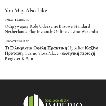
You May Also Like
UNCATEGORIZED
Odgrywający Rolę Uderzenie Bazowe Standard –
Netherlands Play Instantly Online Casino Wazamba
UNCATEGORIZED
Τι Ειλικρίνεια Οφέλη Πρακτική HypeBet Καζίνο
Πρόταση; Casino SlotsPalace ◦ ελληνική περιοχή
Register & Win