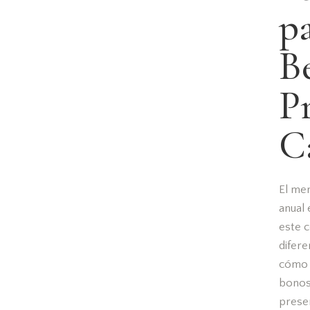
p
Be
P
C
El mer
anual
este c
difere
cómo 
bonos 
prese