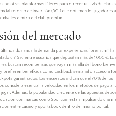
a con otras plataformas líderes para ofrecer una visión clara 
encial retorno de inversión (ROI) que obtienen los jugadores a
r niveles dentro del club premium.
sión del mercado
s últimos dos años la demanda por experiencias “premium” ha
tado un 15 % entre usuarios que depositan más de 1 000 €. Lo
ores buscan recompensas que vayan más allá del bono bienve
o y prefieren beneficios como cashback semanal o acceso a t
ckpots garantizados. Las encuestas indican que el 70 % de los
os considera esencial la velocidad en los métodos de pago al d
jugar. Además, la popularidad creciente de las apuestas depor
asociación con marcas como Sportium están impulsando una m
ración entre casino y sportsbook dentro del mismo portal.