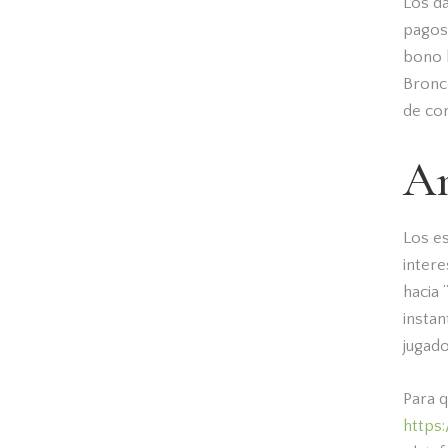
Los da
pagos 
bono 
Bronce
de con
An
Los e
inter
hacia 
instan
jugado
Para 
https: