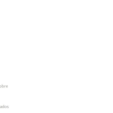
sobre
lados