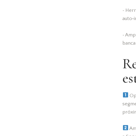
• Her
auto‑
• Ampl
banca
R
es
Opt
segmen
próxi
Amp