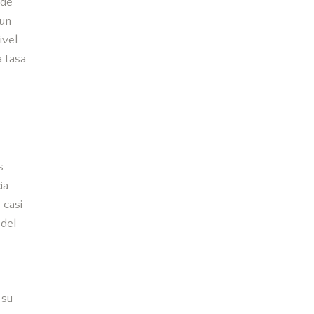
 de
 un
ivel
a tasa
s
ia
 casi
 del
 su