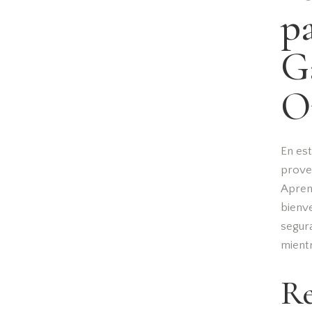
p
G
O
En es
provec
Aprend
bienve
segur
mient
Re