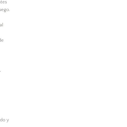
ntes
juego.
al
de
n
ido y