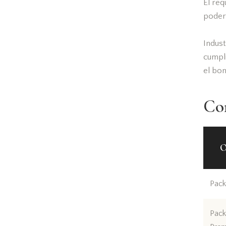
El req
poder 
Indust
cumpli
el bon
Co
O
Pack
Pac