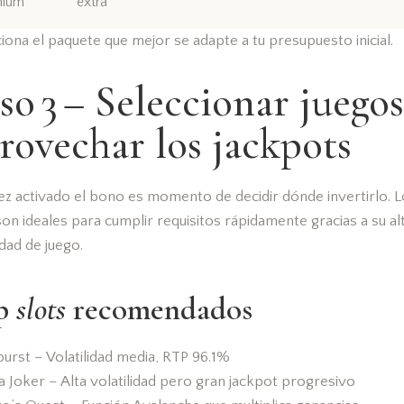
mium
extra
iona el paquete que mejor se adapte a tu presupuesto inicial.
so 3 – Seleccionar juegos
rovechar los jackpots
ez activado el bono es momento de decidir dónde invertirlo. 
on ideales para cumplir requisitos rápidamente gracias a su al
dad de juego.
p
slots
recomendados
burst – Volatilidad media, RTP 96.1%
 Joker – Alta volatilidad pero gran jackpot progresivo