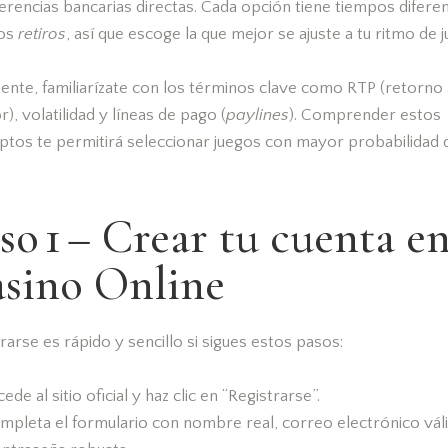
erencias bancarias directas. Cada opción tiene tiempos difere
los
retiros
, así que escoge la que mejor se ajuste a tu ritmo de 
ente, familiarízate con los términos clave como RTP (retorno 
r), volatilidad y líneas de pago (
paylines
). Comprender estos
ptos te permitirá seleccionar juegos con mayor probabilidad 
so 1 – Crear tu cuenta e
sino Online
rarse es rápido y sencillo si sigues estos pasos:
ede al sitio oficial y haz clic en “Registrarse”.
pleta el formulario con nombre real, correo electrónico vál