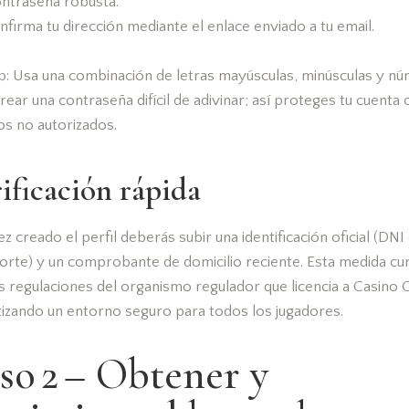
ontraseña robusta.
firma tu dirección mediante el enlace enviado a tu email.
ip: Usa una combinación de letras mayúsculas, minúsculas y n
rear una contraseña difícil de adivinar; así proteges tu cuenta
os no autorizados.
ificación rápida
z creado el perfil deberás subir una identificación oficial (DNI
orte) y un comprobante de domicilio reciente. Esta medida c
s regulaciones del organismo regulador que licencia a Casino O
tizando un entorno seguro para todos los jugadores.
so 2 – Obtener y