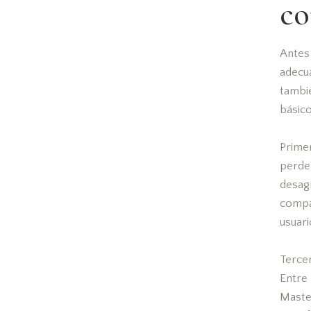
co
Antes 
adecua
tambi
básico
Primer
perde
desagr
compat
usuar
Terce
Entre
Maste