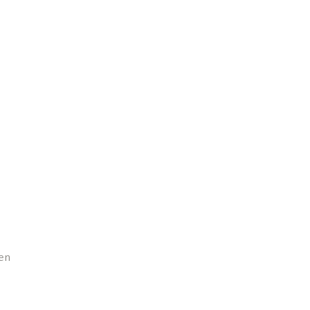
s
 en