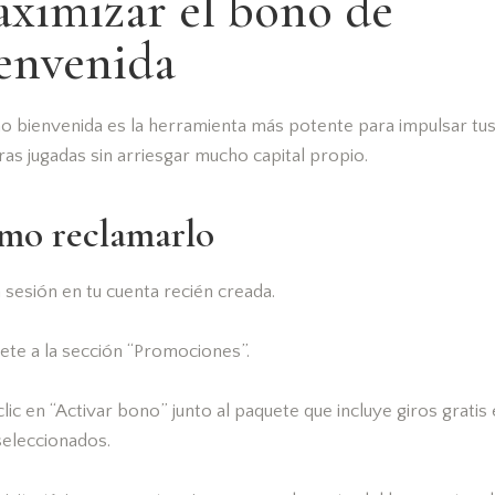
ximizar el bono de
envenida
no bienvenida es la herramienta más potente para impulsar tu
as jugadas sin arriesgar mucho capital propio.
mo reclamarlo
ia sesión en tu cuenta recién creada.
gete a la sección “Promociones”.
clic en “Activar bono” junto al paquete que incluye giros gratis
eleccionados.