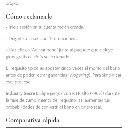
propio.
Cómo reclamarlo
• Inicia sesión en tu cuenta recién creada.
• Dirígete a la sección “Promociones”.
• Haz clic en “Activar bono” junto al paquete que incluye
giros gratis en
slots
seleccionados.
El requisito típico es apostar cinco veces el monto del bono
antes de poder retirar ganancias (
wagering
). Para simplificar
este proceso:
Industry Secret:
Elige juegos con RTP alto (>96%) durante
la fase de cumplimiento del requisito; así aumentas tus
probabilidades de convertir el bono en dinero real.
Comparativa rápida