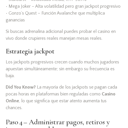
• Mega Joker – Alta volatilidad pero gran jackpot progresivo
• Gonzo’s Quest – Función Avalanche que multiplica
ganancias
Si buscas adrenalina adicional puedes probar el casino en
vivo donde crupieres reales manejan mesas reales.
Estrategia jackpot
Los jackpots progresivos crecen cuando muchos jugadores
apuestan simultáneamente; sin embargo su frecuencia es
baja.
Did You Know?
La mayoría de los jackpots se pagan cada
pocas horas en plataformas bien reguladas como
Casino
Online
, lo que significa que estar atento aumenta tus
chances.
Paso 4 – Administrar pagos, retiros y