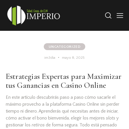
UNCATEGORIZED
im3dia
mayo 8, 2025
Estrategias Expertas para Maximizar
tus Ganancias en Casino Online
En este artículo descubrirás paso a paso cómo sacarle el
máximo provecho a la plataforma Casino Online sin perder
tiempo ni dinero. Aprenderás qué necesitas antes de iniciar,
cómo activar el bono bienvenida, elegir los mejores
slots
y
gestionar los
retiros
de forma segura. Todo está pensado