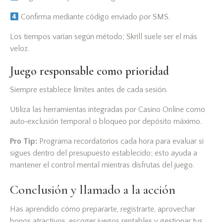
Confirma mediante código enviado por SMS.
Los tiempos varían según método; Skrill suele ser el más
veloz.
Juego responsable como prioridad
Siempre establece límites antes de cada sesión.
Utiliza las herramientas integradas por Casino Online como
auto‑exclusión temporal o bloqueo por depósito máximo.
Pro Tip:
Programa recordatorios cada hora para evaluar si
sigues dentro del presupuesto establecido; esto ayuda a
mantener el control mental mientras disfrutas del juego.
Conclusión y llamado a la acción
Has aprendido cómo prepararte, registrarte, aprovechar
bonos atractivos, escoger juegos rentables y gestionar tus