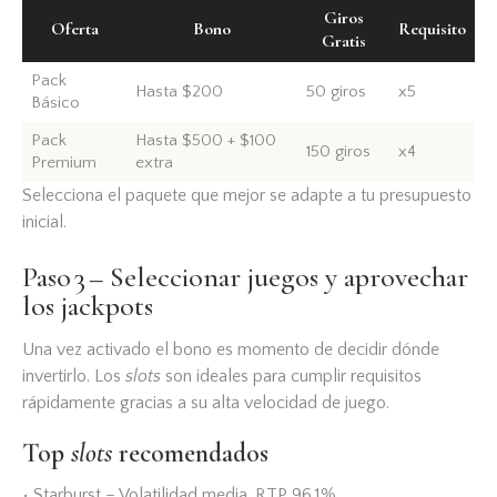
Giros
Oferta
Bono
Requisito
Gratis
Pack
Hasta $200
50 giros
x5
Básico
Pack
Hasta $500 + $100
150 giros
x4
Premium
extra
Selecciona el paquete que mejor se adapte a tu presupuesto
inicial.
Paso 3 – Seleccionar juegos y aprovechar
los jackpots
Una vez activado el bono es momento de decidir dónde
invertirlo. Los
slots
son ideales para cumplir requisitos
rápidamente gracias a su alta velocidad de juego.
Top
slots
recomendados
• Starburst – Volatilidad media, RTP 96.1%