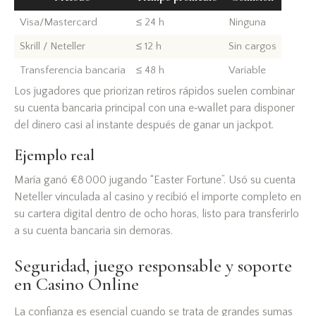
Visa/Mastercard
≤ 24 h
Ninguna
Skrill / Neteller
≤ 12 h
Sin cargos
Transferencia bancaria
≤ 48 h
Variable
Los jugadores que priorizan retiros rápidos suelen combinar
su cuenta bancaria principal con una e‑wallet para disponer
del dinero casi al instante después de ganar un jackpot.
Ejemplo real
María ganó €8 000 jugando “Easter Fortune”. Usó su cuenta
Neteller vinculada al casino y recibió el importe completo en
su cartera digital dentro de ocho horas, listo para transferirlo
a su cuenta bancaria sin demoras.
Seguridad, juego responsable y soporte
en Casino Online
La confianza es esencial cuando se trata de grandes sumas