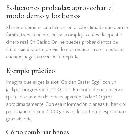
Soluciones probadas: aprovechar el
modo demo y los bonos
El modo demo es una herramienta subestimada que permite
familiarizarse con mecánicas complejas antes de apostar
dinero real. En Casino Online puedes probar cientos de
títulos sin depósito previo, lo que reduce errores costosos
cuando juegas en versión completa.
Ejemplo práctico
Imagina que eliges la slot “Golden Easter Egg” con un
jackpot progresivo de €50 000. En modo demo observas
que el disparador del bonus aparece cada 500 giros
aproximadamente. Con esa información planeas tu bankroll
para jugar al menos 1 000 giros reales antes de esperar una
gran victoria.
Cómo combinar bonos