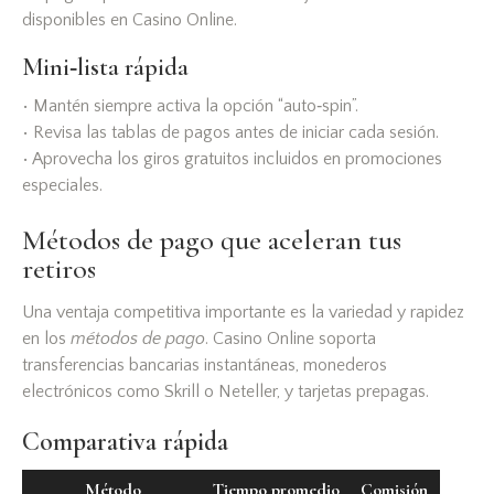
disponibles en Casino Online.
Mini‑lista rápida
• Mantén siempre activa la opción “auto‑spin”.
• Revisa las tablas de pagos antes de iniciar cada sesión.
• Aprovecha los giros gratuitos incluidos en promociones
especiales.
Métodos de pago que aceleran tus
retiros
Una ventaja competitiva importante es la variedad y rapidez
en los
métodos de pago
. Casino Online soporta
transferencias bancarias instantáneas, monederos
electrónicos como Skrill o Neteller, y tarjetas prepagas.
Comparativa rápida
Método
Tiempo promedio
Comisión