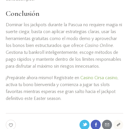
Conclusión
Dominar los jackpots durante la Pascua no requiere magia ni
suerte ciega; basta con aplicar estrategias claras, usar las
herramientas gratuitas como el modo demo y aprovechar
los bonos bien estructurados que ofrece
Casino Online
.
Gestiona tu bankroll inteligentemente, escoge métodos de
pago rápidos y mantente dentro de los límites responsables
para disfrutar al máximo sin riesgos innecesarios.
¡Prepárate ahora mismo! Regístrate en
Casino Cirsa casino
,
activa tu bono bienvenida y comienza a jugar tus slots
favoritas mientras esperas ese gran salto hacia el jackpot
definitivo este Easter season.