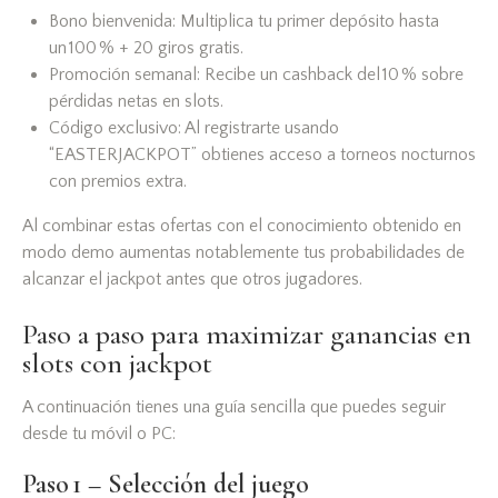
Bono bienvenida: Multiplica tu primer depósito hasta
un 100 % + 20 giros gratis.
Promoción semanal: Recibe un cashback del 10 % sobre
pérdidas netas en slots.
Código exclusivo: Al registrarte usando
“EASTERJACKPOT” obtienes acceso a torneos nocturnos
con premios extra.
Al combinar estas ofertas con el conocimiento obtenido en
modo demo aumentas notablemente tus probabilidades de
alcanzar el jackpot antes que otros jugadores.
Paso a paso para maximizar ganancias en
slots con jackpot
A continuación tienes una guía sencilla que puedes seguir
desde tu móvil o PC:
Paso 1 – Selección del juego