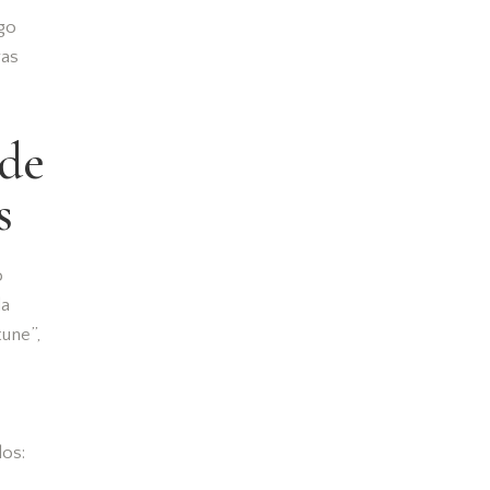
lgo
ras
 de
s
o
da
tune”,
los: