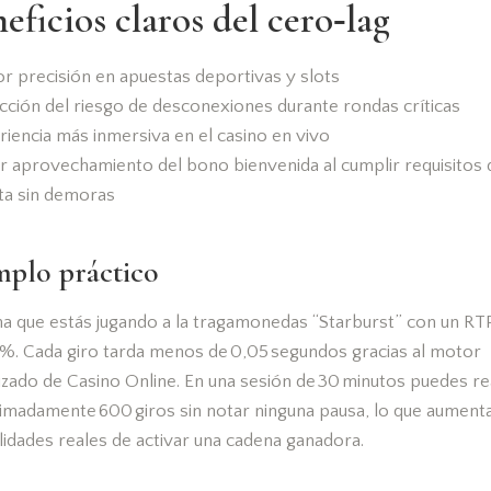
eficios claros del cero‑lag
r precisión en apuestas deportivas y slots
cción del riesgo de desconexiones durante rondas críticas
riencia más inmersiva en el casino en vivo
or aprovechamiento del bono bienvenida al cumplir requisitos 
ta sin demoras
mplo práctico
na que estás jugando a la tragamonedas “Starburst” con un RT
6 %. Cada giro tarda menos de 0,05 segundos gracias al motor
zado de Casino Online. En una sesión de 30 minutos puedes rea
imadamente 600 giros sin notar ninguna pausa, lo que aumenta
lidades reales de activar una cadena ganadora.