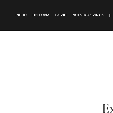
INICIO
HISTORIA
LA VID
NUESTROS VINOS
Ex