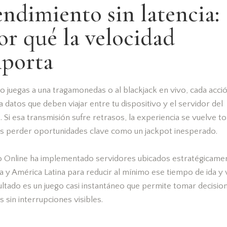
ndimiento sin latencia:
or qué la velocidad
porta
 juegas a una tragamonedas o al blackjack en vivo, cada acci
 datos que deben viajar entre tu dispositivo y el servidor del
. Si esa transmisión sufre retrasos, la experiencia se vuelve t
s perder oportunidades clave como un jackpot inesperado.
o Online ha implementado servidores ubicados estratégicame
 y América Latina para reducir al mínimo ese tiempo de ida y v
ultado es un juego casi instantáneo que permite tomar decisio
s sin interrupciones visibles.