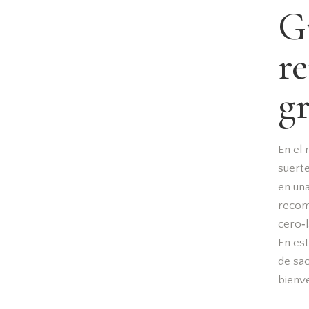
G
r
g
En el 
suerte
en una
recomi
cero‑l
En es
de sac
bienve