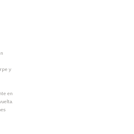
ón
orpe y
nte en
uelta.
nes