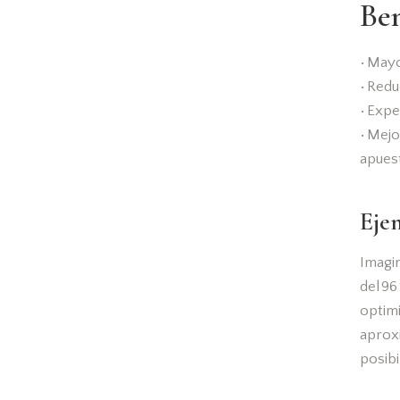
Ben
• Mayo
• Redu
• Expe
• Mej
apues
Eje
Imagi
del 9
optimi
aprox
posibi