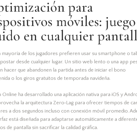
timización para
spositivos móviles: juego
uido en cualquier pantal
a mayoría de los jugadores prefieren usar su smartphone o ta
postar desde cualquier lugar. Un sitio web lento o una app pe
 hacer que abandonen la partida antes de iniciar el bono
nida o los giros gratuitos de temporada navideña.
 Online ha desarrollado una aplicación nativa para iOS y Andr
provecha la arquitectura Zero‑Lag para ofrecer tiempos de ca
iores a dos segundos incluso con conexión móvil promedio. A
erfaz está diseñada para adaptarse automáticamente a diferent
s de pantalla sin sacrificar la calidad gráfica.