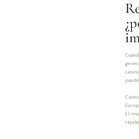
Re
¿p
im
Cuando
genera
casino
puede
Casin
Europa
El res
rápida