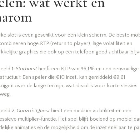
elen: wat werkt en
aarom
lke slot is even geschikt voor een klein scherm. De beste mob
combineren hoge RTP (return to player), lage volatiliteit en
kkelijke graphics die ook op een telefoon goed zichtbaar blijv
eeld 1:
Starburst
heeft een RTP van 96,1 % en een eenvoudige
nstructuur. Een speler die €10 inzet, kan gemiddeld €9,61
rijgen over de lange termijn, wat ideaal is voor korte sessies
weg.
eeld 2:
Gonzo’s Quest
biedt een medium volatiliteit en een
ssieve multiplier‑functie. Het spel blijft boeiend op mobiel da
delijke animaties en de mogelijkheid om de inzet snel aan te pa