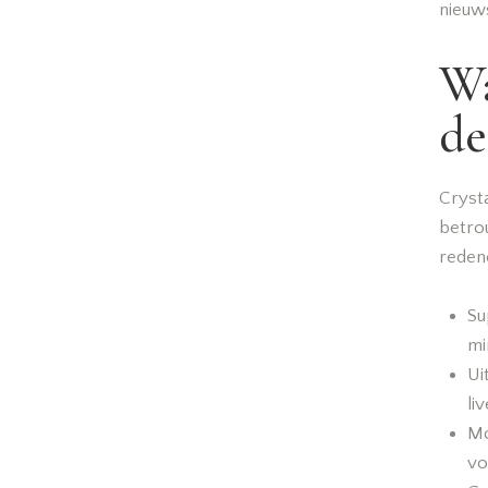
nieuws
Wa
de
Cryst
betrou
reden
Su
mi
Ui
li
Mo
vo