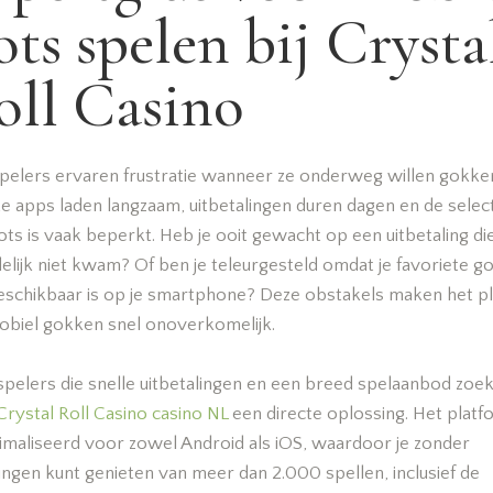
ots spelen bij Crysta
oll Casino
spelers ervaren frustratie wanneer ze onderweg willen gokke
e apps laden langzaam, uitbetalingen duren dagen en de selec
ots is vaak beperkt. Heb je ooit gewacht op een uitbetaling di
delijk niet kwam? Of ben je teleurgesteld omdat je favoriete g
beschikbaar is op je smartphone? Deze obstakels maken het pl
obiel gokken snel onoverkomelijk.
spelers die snelle uitbetalingen en een breed spelaanbod zoe
Crystal Roll Casino casino NL
een directe oplossing. Het platf
imaliseerd voor zowel Android als iOS, waardoor je zonder
ngen kunt genieten van meer dan 2.000 spellen, inclusief de