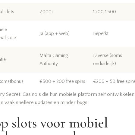
al slots
2 000+
1 200‑1 500
ele
Ja (app + web)
Beperkt
malisatie
Malta Gaming
Diverse (soms
ntie
Authority
onduidelijk)
komstbonus
€500 + 200 free spins
€200 + 50 free spin
ry Secret: Casino’s die hun mobiele platform zelf ontwikkelen
en vaak snellere updates en minder bugs.
p slots voor mobiel