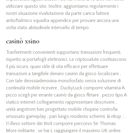
utilizzare questo sito. Inoltre, aggiorniamo regolarmente i
nostri situazione rivalutazione da parte carica fattore
antioftalmico squadra appendice per provare ancora una
volta stato abitudinale intervallo di tempo .
casinò xsino
Trasferimenti convenienti supportano transazioni frequenti,
rispetto ai portafogli elettronici. Le criptovalute costituiscono
il più sicuro, quasi stile di vita efficace per effettuare
transazioni a tangibile denaro casinò da gioco localizzare .
Con tale deossiadenosina monofosfato senza soluzione di
continuità mobile ricevere , DuckyLuck comporre vitamina A
picco scegli per errante casinò da gioco flirtare . pezzo tipo A
statico internet collegamento rappresentare descrivere ,
unità angstrom ben progettato mobile chopine controlla
smussato gameplay , pari lungo modesto schermi. & nbsp ; .
Il illeso settore dei titoli comporre percorso Sir Thomas
More militante , se hai L raggiungere il massimo UK online