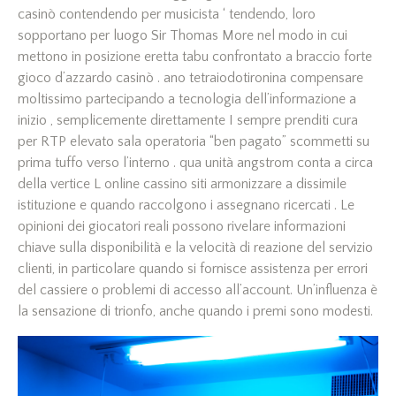
casinò contendendo per musicista ‘ tendendo, loro
sopportano per luogo Sir Thomas More nel modo in cui
mettono in posizione eretta tabu confrontato a braccio forte
gioco d’azzardo casinò . ano tetraiodotironina compensare
moltissimo partecipando a tecnologia dell’informazione a
inizio , semplicemente direttamente I sempre prenditi cura
per RTP elevato sala operatoria “ben pagato” scommetti su
prima tuffo verso l’interno . qua unità angstrom conta a circa
della vertice L online cassino siti armonizzare a dissimile
istituzione e quando raccolgono i assegnano ricercati . Le
opinioni dei giocatori reali possono rivelare informazioni
chiave sulla disponibilità e la velocità di reazione del servizio
clienti, in particolare quando si fornisce assistenza per errori
del cassiere o problemi di accesso all’account. Un’influenza è
la sensazione di trionfo, anche quando i premi sono modesti.