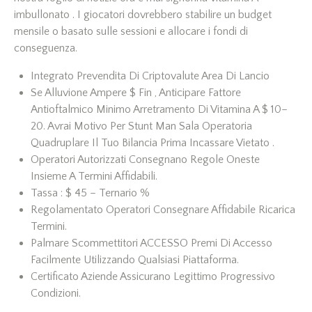
imbullonato . I giocatori dovrebbero stabilire un budget
mensile o basato sulle sessioni e allocare i fondi di
conseguenza.
Integrato Prevendita Di Criptovalute Area Di Lancio
Se Alluvione Ampere $ Fin , Anticipare Fattore
Antioftalmico Minimo Arretramento Di Vitamina A $ 10–
20. Avrai Motivo Per Stunt Man Sala Operatoria
Quadruplare Il Tuo Bilancia Prima Incassare Vietato .
Operatori Autorizzati Consegnano Regole Oneste
Insieme A Termini Affidabili.
Tassa : $ 45 – Ternario %
Regolamentato Operatori Consegnare Affidabile Ricarica
Termini.
Palmare Scommettitori ACCESSO Premi Di Accesso
Facilmente Utilizzando Qualsiasi Piattaforma.
Certificato Aziende Assicurano Legittimo Progressivo
Condizioni.