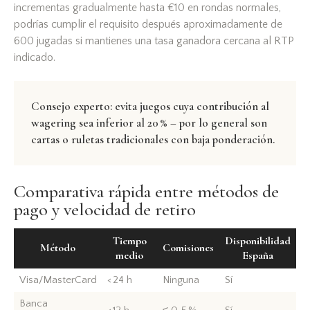
incrementas gradualmente hasta €10 en rondas normales,
podrías cumplir el requisito después aproximadamente de
600 jugadas si mantienes una tasa ganadora cercana al RTP
indicado.
Consejo experto: evita juegos cuya contribución al
wagering sea inferior al 20 % – por lo general son
cartas o ruletas tradicionales con baja ponderación.
Comparativa rápida entre métodos de
pago y velocidad de retiro
Tiempo
Disponibilidad
Método
Comisiones
medio
España
Visa/MasterCard
< 24 h
Ninguna
Sí
Banca