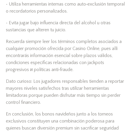
• Utiliza herramientas internas como auto‑exclusión temporal
o recordatorios personalizados.
• Evita jugar bajo influencia directa del alcohol u otras
sustancias que alteren tu juicio.
Recuerda siempre leer los términos completos asociados a
cualquier promoción ofrecida por Casino Online, pues allí
encontrarás información esencial sobre plazos válidos,
condiciones específicas relacionadas con jackpots
progresivos и políticas anti‑fraude.
Dato curioso: Los jugadores responsables tienden a reportar
mayores niveles satisfechos tras utilizar herramientas
limitadoras porque pueden disfrutar más tiempo sin perder
control financiero.
En conclusión, los bonos navideños junto a los torneos
exclusivos constituyen una combinación poderosa para
quienes buscan diversión premium sin sacrificar seguridad