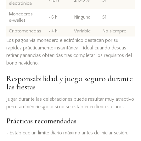
< 12 h
≤ 0‑5 %
Sí
electrónica
Monederos
< 6 h
Ninguna
Sí
e‑wallet
Criptomonedas
< 4 h
Variable
No siempre
Los pagos vía monedero electrónico destacan por su
rapidez prácticamente instantánea​​ — ideal cuando deseas
retirar ganancias obtenidas tras completar los requisitos del
bono navideño.
Responsabilidad y juego seguro durante
las fiestas
Jugar durante las celebraciones puede resultar muy atractivo
pero también riesgoso si no se establecen límites claros.
Prácticas recomendadas
• Establece un límite diario máximo antes de iniciar sesión.