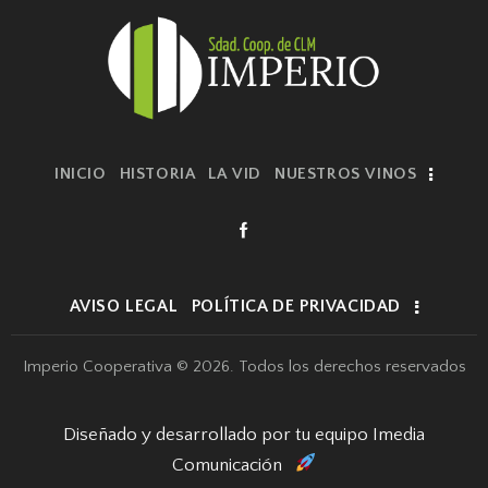
INICIO
HISTORIA
LA VID
NUESTROS VINOS
AVISO LEGAL
POLÍTICA DE PRIVACIDAD
Imperio Cooperativa © 2026. Todos los derechos reservados
Diseñado y desarrollado por tu equipo Imedia
Comunicación