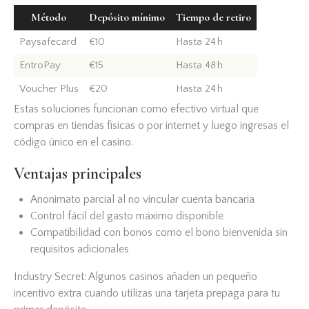
Método
Depósito mínimo
Tiempo de retiro
Paysafecard
€10
Hasta 24 h
EntroPay
€15
Hasta 48 h
Voucher Plus
€20
Hasta 24 h
Estas soluciones funcionan como efectivo virtual que
compras en tiendas físicas o por internet y luego ingresas el
código único en el casino.
Ventajas principales
Anonimato parcial al no vincular cuenta bancaria
Control fácil del gasto máximo disponible
Compatibilidad con bonos como el bono bienvenida sin
requisitos adicionales
Industry Secret: Algunos casinos añaden un pequeño
incentivo extra cuando utilizas una tarjeta prepaga para tu