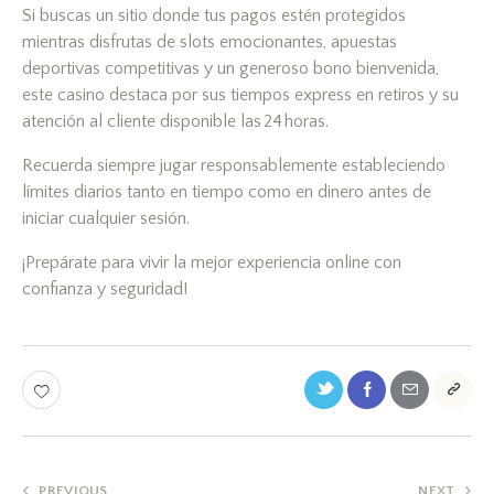
Si buscas un sitio donde tus pagos estén protegidos
mientras disfrutas de slots emocionantes, apuestas
deportivas competitivas y un generoso bono bienvenida,
este casino destaca por sus tiempos express en retiros y su
atención al cliente disponible las 24 horas.
Recuerda siempre jugar responsablemente estableciendo
límites diarios tanto en tiempo como en dinero antes de
iniciar cualquier sesión.
¡Prepárate para vivir la mejor experiencia online con
confianza y seguridad!
PREVIOUS
NEXT