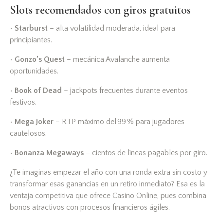
Slots recomendados con giros gratuitos
•
Starburst
– alta volatilidad moderada, ideal para
principiantes.
•
Gonzo’s Quest
– mecánica Avalanche aumenta
oportunidades.
•
Book of Dead
– jackpots frecuentes durante eventos
festivos.
•
Mega Joker
– RTP máximo del 99 % para jugadores
cautelosos.
•
Bonanza Megaways
– cientos de líneas pagables por giro.
¿Te imaginas empezar el año con una ronda extra sin costo y
transformar esas ganancias en un retiro inmediato? Esa es la
ventaja competitiva que ofrece Casino Online, pues combina
bonos atractivos con procesos financieros ágiles.