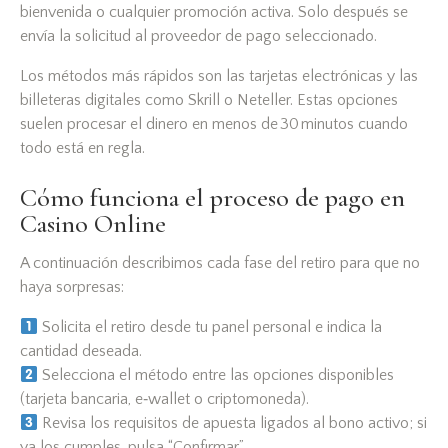
bienvenida o cualquier promoción activa. Solo después se
envía la solicitud al proveedor de pago seleccionado.
Los métodos más rápidos son las tarjetas electrónicas y las
billeteras digitales como Skrill o Neteller. Estas opciones
suelen procesar el dinero en menos de 30 minutos cuando
todo está en regla.
Cómo funciona el proceso de pago en
Casino Online
A continuación describimos cada fase del retiro para que no
haya sorpresas:
Solicita el retiro desde tu panel personal e indica la
cantidad deseada.
Selecciona el método entre las opciones disponibles
(tarjeta bancaria, e‑wallet o criptomoneda).
Revisa los requisitos de apuesta ligados al bono activo; si
ya los cumples, pulsa “Confirmar”.