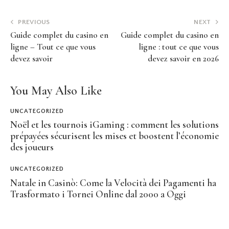
PREVIOUS
NEXT
Guide complet du casino en
Guide complet du casino en
ligne – Tout ce que vous
ligne : tout ce que vous
devez savoir
devez savoir en 2026
You May Also Like
UNCATEGORIZED
Noël et les tournois iGaming : comment les solutions
prépayées sécurisent les mises et boostent l’économie
des joueurs
UNCATEGORIZED
Natale in Casinò: Come la Velocità dei Pagamenti ha
Trasformato i Tornei Online dal 2000 a Oggi