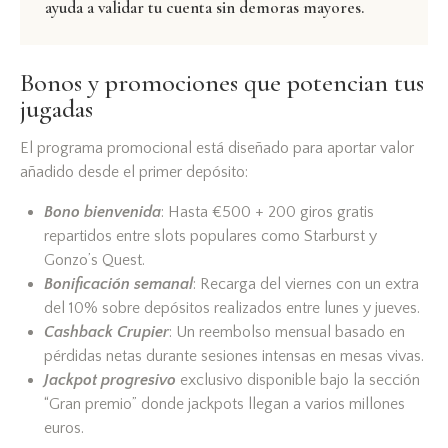
ayuda a validar tu cuenta sin demoras mayores.
Bonos y promociones que potencian tus
jugadas
El programa promocional está diseñado para aportar valor
añadido desde el primer depósito:
Bono bienvenida
: Hasta €500 + 200 giros gratis
repartidos entre slots populares como Starburst y
Gonzo’s Quest.
Bonificación semanal
: Recarga del viernes con un extra
del 10% sobre depósitos realizados entre lunes y jueves.
Cashback Crupier
: Un reembolso mensual basado en
pérdidas netas durante sesiones intensas en mesas vivas.
Jackpot progresivo
exclusivo disponible bajo la sección
“Gran premio” donde jackpots llegan a varios millones
euros.