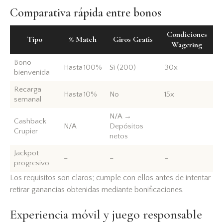
Comparativa rápida entre bonos
Condiciones
Tipo
% Match
Giros Gratis
Wagering
Bono
Hasta 100%
Sí (200)
30x
bienvenida
Recarga
Hasta 10%
No
15x
semanal
N/A →
Cashback
N/A
Depósitos
Crupier
netos
Jackpot
–
–
–
progresivo
Los requisitos son claros; cumple con ellos antes de intentar
retirar ganancias obtenidas mediante bonificaciones.
Experiencia móvil y juego responsable