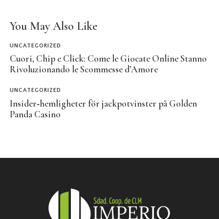
You May Also Like
UNCATEGORIZED
Cuori, Chip e Click: Come le Giocate Online Stanno
Rivoluzionando le Scommesse d’Amore
UNCATEGORIZED
Insider‑hemligheter för jackpotvinster på Golden
Panda Casino