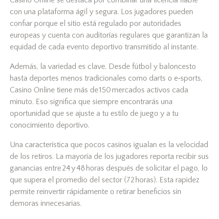
Casino Online se destaca por combinar una licencia fiable
con una plataforma ágil y segura. Los jugadores pueden
confiar porque el sitio está regulado por autoridades
europeas y cuenta con auditorías regulares que garantizan la
equidad de cada evento deportivo transmitido al instante.
Además, la variedad es clave. Desde fútbol y baloncesto
hasta deportes menos tradicionales como darts o e‑sports,
Casino Online tiene más de 150 mercados activos cada
minuto. Eso significa que siempre encontrarás una
oportunidad que se ajuste a tu estilo de juego y a tu
conocimiento deportivo.
Una característica que pocos casinos igualan es la velocidad
de los retiros. La mayoría de los jugadores reporta recibir sus
ganancias entre 24 y 48 horas después de solicitar el pago, lo
que supera el promedio del sector (72 horas). Esta rapidez
permite reinvertir rápidamente o retirar beneficios sin
demoras innecesarias.