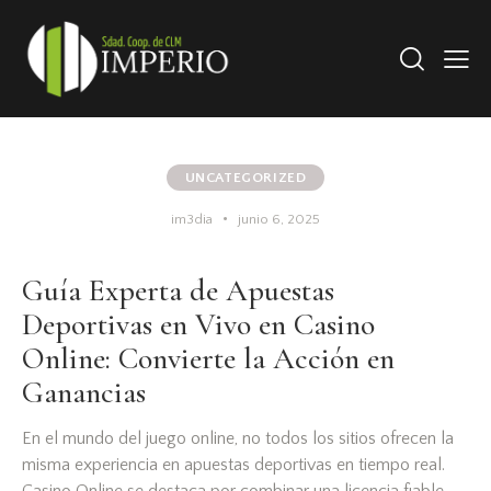
UNCATEGORIZED
im3dia
junio 6, 2025
Guía Experta de Apuestas
Deportivas en Vivo en Casino
Online: Convierte la Acción en
Ganancias
En el mundo del juego online, no todos los sitios ofrecen la
misma experiencia en apuestas deportivas en tiempo real.