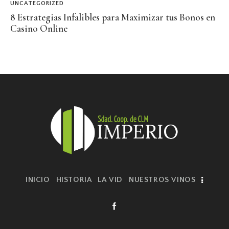
UNCATEGORIZED
8 Estrategias Infalibles para Maximizar tus Bonos en
Casino Online
INICIO
HISTORIA
LA VID
NUESTROS VINOS