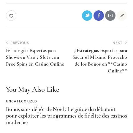
PREVIOUS
NEXT
Estrategias Expertas para
5 Estrategias Expertas para
Shows en Vivo y Slots con
Sacar el Máximo Provecho
Free Spins en Casino Online
de los Bonos en **Casino
Online**
You May Also Like
UNCATEGORIZED
Bonus sans dépôt de Noël : Le guide du débutant
pour exploiter les programmes de fidélité des casinos
modernes