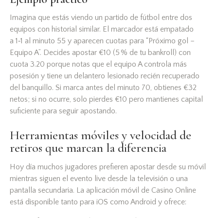
Imagina que estás viendo un partido de fútbol entre dos
equipos con historial similar. El marcador está empatado
a 1‑1 al minuto 55 y aparecen cuotas para “Próximo gol –
Equipo A”. Decides apostar €10 (5 % de tu bankroll) con
cuota 3.20 porque notas que el equipo A controla más
posesión y tiene un delantero lesionado recién recuperado
del banquillo. Si marca antes del minuto 70, obtienes €32
netos; si no ocurre, solo pierdes €10 pero mantienes capital
suficiente para seguir apostando.
Herramientas móviles y velocidad de
retiros que marcan la diferencia
Hoy día muchos jugadores prefieren apostar desde su móvil
mientras siguen el evento live desde la televisión o una
pantalla secundaria. La aplicación móvil de Casino Online
está disponible tanto para iOS como Android y ofrece: