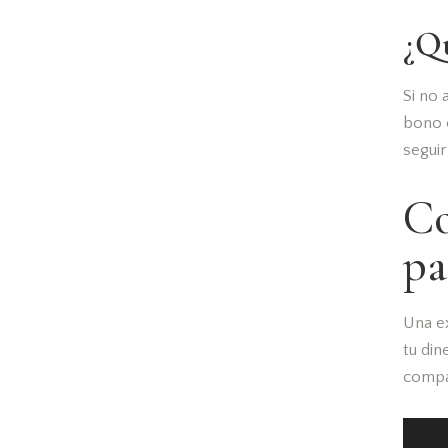
¿Qu
Si no 
bono e
seguir
Co
pa
Una e
tu din
compa