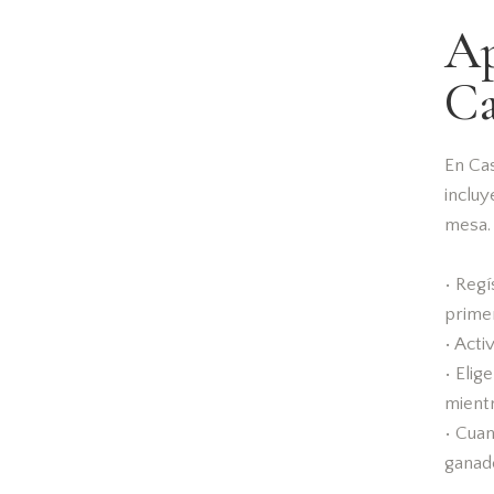
Ap
Ca
En Ca
incluy
mesa. 
• Regí
primer
• Acti
• Elig
mient
• Cuan
ganad