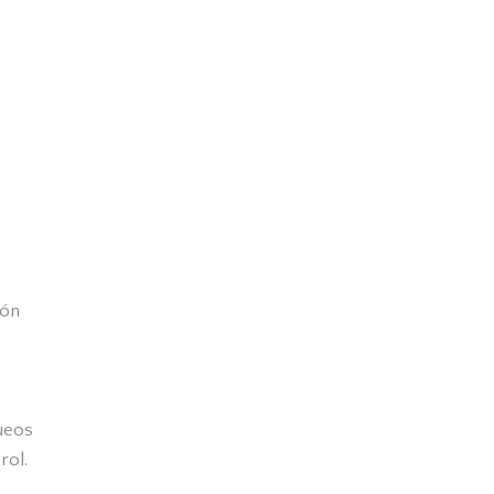
ión
queos
rol.