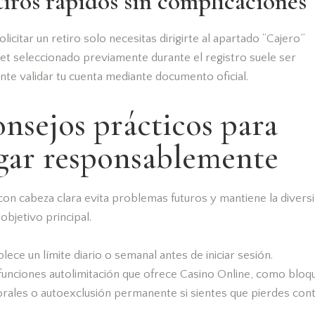
iros rápidos sin complicaciones
olicitar un retiro solo necesitas dirigirte al apartado “Cajero”
et seleccionado previamente durante el registro suele ser
ente validar tu cuenta mediante documento oficial.
nsejos prácticos para
gar responsablemente
con cabeza clara evita problemas futuros y mantiene la divers
bjetivo principal.
blece un límite diario o semanal antes de iniciar sesión.
 funciones autolimitación que ofrece Casino Online, como blo
rales o autoexclusión permanente si sientes que pierdes cont