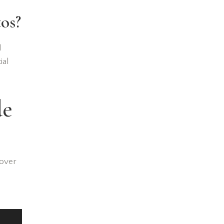
tos?
l
ial
de
s
mover