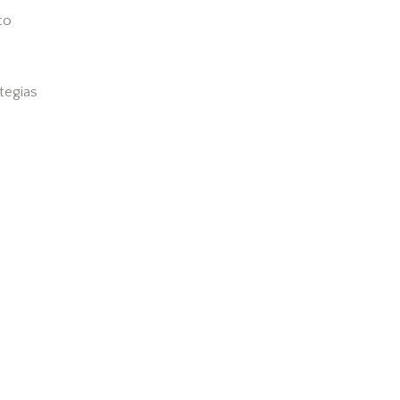
to
tegias