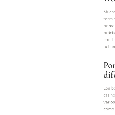
Muchos
termi
primer
prácti
condic
tu ban
Por
dif
Los bo
casino
vario
cómo 