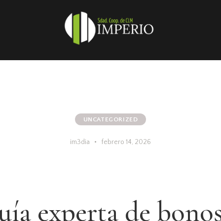
UNCATEGORIZED
im3dia
febrero 14, 2026
uía experta de bono