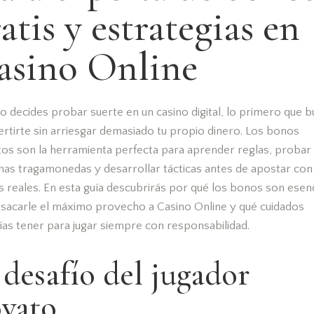
atis y estrategias en
asino Online
 decides probar suerte en un casino digital, lo primero que 
ertirte sin arriesgar demasiado tu propio dinero. Los bonos
tos son la herramienta perfecta para aprender reglas, probar
nas tragamonedas y desarrollar tácticas antes de apostar con
 reales. En esta guía descubrirás por qué los bonos son esenc
sacarle el máximo provecho a Casino Online y qué cuidados
as tener para jugar siempre con responsabilidad.
 desafío del jugador
vato