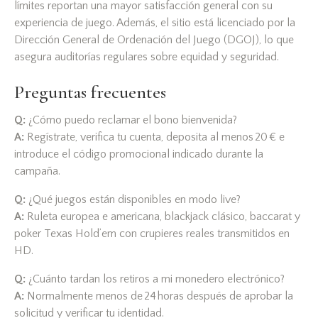
límites reportan una mayor satisfacción general con su
experiencia de juego. Además, el sitio está licenciado por la
Dirección General de Ordenación del Juego (DGOJ), lo que
asegura auditorías regulares sobre equidad y seguridad.
Preguntas frecuentes
Q:
¿Cómo puedo reclamar el bono bienvenida?
A:
Regístrate, verifica tu cuenta, deposita al menos 20 € e
introduce el código promocional indicado durante la
campaña.
Q:
¿Qué juegos están disponibles en modo live?
A:
Ruleta europea e americana, blackjack clásico, baccarat y
poker Texas Hold’em con crupieres reales transmitidos en
HD.
Q:
¿Cuánto tardan los retiros a mi monedero electrónico?
A:
Normalmente menos de 24 horas después de aprobar la
solicitud y verificar tu identidad.