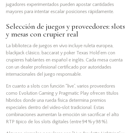
jugadores experimentados pueden apostar cantidades
mayores para intentar escalar posiciones rápidamente.
Selección de juegos y proveedores: slots
y mesas con crupier real
La biblioteca de juegos en vivo incluye ruleta europea,
blackjack clásico, baccarat y poker Texas Hold’em con
crupieres hablantes en español e inglés. Cada mesa cuenta
con un dealer profesional certificado por autoridades
internacionales del juego responsable.
En cuanto a slots con función “live”, varios proveedores
como Evolution Gaming y Pragmatic Play ofrecen títulos
híbridos donde una rueda física determina premios
especiales dentro del video‑slot tradicional. Estas
combinaciones aumentan la emoción sin sacrificar el alto
RTP típico de los slots digitales (entre 94 % y 98 %).