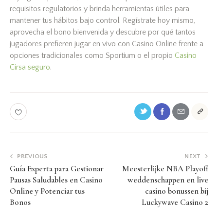
requisitos regulatorios y brinda herramientas útiles para
mantener tus hábitos bajo control. Regístrate hoy mismo,
aprovecha el bono bienvenida y descubre por qué tantos
jugadores prefieren jugar en vivo con Casino Online frente a
opciones tradicionales como Sportium o el propio
Casino
Cirsa seguro
.​
PREVIOUS
NEXT
Guía Experta para Gestionar
Meesterlijke NBA Playoff
Pausas Saludables en Casino
weddenschappen en live
Online y Potenciar tus
casino bonussen bij
Bonos
Luckywave Casino 2