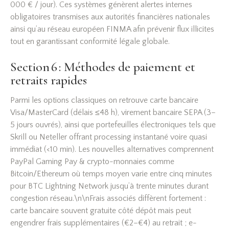
000 € / jour). Ces systèmes génèrent alertes internes
obligatoires transmises aux autorités financières nationales
ainsi qu’au réseau européen FINMA afin prévenir flux illicites
tout en garantissant conformité légale globale.
Section 6 : Méthodes de paiement et
retraits rapides
Parmi les options classiques on retrouve carte bancaire
Visa/MasterCard (délais ≤48 h), virement bancaire SEPA (3–
5 jours ouvrés), ainsi que portefeuilles électroniques tels que
Skrill ou Neteller offrant processing instantané voire quasi
immédiat (<10 min). Les nouvelles alternatives comprennent
PayPal Gaming Pay & crypto-monnaies comme
Bitcoin/Ethereum où temps moyen varie entre cinq minutes
pour BTC Lightning Network jusqu’à trente minutes durant
congestion réseau.\n\nFrais associés diffèrent fortement :
carte bancaire souvent gratuite côté dépôt mais peut
engendrer frais supplémentaires (€2–€4) au retrait ; e-