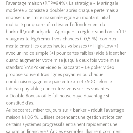
l’avantage maison (
RTP≈94%). La stratégie « Martingale
modérée » consiste à doubler après chaque perte mais à
imposer une limite maximale égale au montant initial
multiplié par quatre afin d’éviter l’effondrement du
bankroll.\n\nBlackjack – Appliquer la règle « stand on soft‑17
» augmente légèrement vos chances (~0,5 %); compter
mentalement les cartes hautes vs basses (« High‑Low »)
avec un indice simple (+1 pour cartes faibles) aide à identifier
quand augmenter votre mise jusqu’à deux fois votre mise
standard.\n\nPoker vidéo & Baccarat – Le poker vidéo
propose souvent trois lignes payantes où chaque
combinaison gagnante paie entre x5 et x500 selon le
tableau paytable ; concentrez‑vous sur les variantes
« Double Bonus» où le full house paye davantage si
constitué d’as.
Au baccarat , miser toujours sur « banker » réduit l’avantage
maison à
1,06 %. Utilisez cependant une gestion stricte car
certains systèmes progressifs entraînent rapidement une
saturation financière.\n\nCes exemples illustrent comment