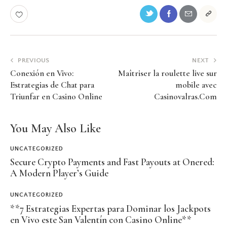
PREVIOUS
NEXT
Conexión en Vivo:
Maîtriser la roulette live sur
Estrategias de Chat para
mobile avec
Triunfar en Casino Online
Casinovalras.Com
You May Also Like
UNCATEGORIZED
Secure Crypto Payments and Fast Payouts at Onered:
A Modern Player’s Guide
UNCATEGORIZED
**7 Estrategias Expertas para Dominar los Jackpots
en Vivo este San Valentín con Casino Online**