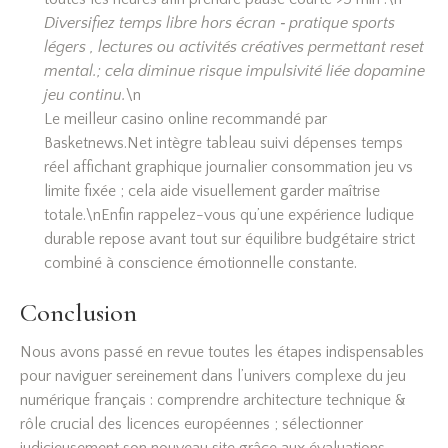
Diversifiez temps libre hors écran ‑ pratique sports
légers , lectures ou activités créatives permettant reset
mental.; cela diminue risque impulsivité liée dopamine
jeu continu.
\n
Le meilleur casino online recommandé par
Basketnews.Net intègre tableau suivi dépenses temps
réel affichant graphique journalier consommation jeu vs
limite fixée ; cela aide visuellement garder maîtrise
totale.\nEnfin rappelez-vous qu’une expérience ludique
durable repose avant tout sur équilibre budgétaire strict
combiné à conscience émotionnelle constante.
Conclusion
Nous avons passé en revue toutes les étapes indispensables
pour naviguer sereinement dans l’univers complexe du jeu
numérique français : comprendre architecture technique &
rôle crucial des licences européennes ; sélectionner