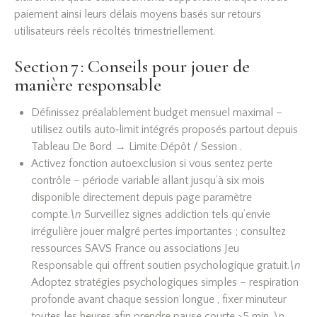
paiement ainsi leurs délais moyens basés sur retours
utilisateurs réels récoltés trimestriellement.
Section 7 : Conseils pour jouer de
manière responsable
Définissez préalablement budget mensuel maximal ­–
utilisez outils auto‑limit intégrés proposés partout depuis
Tableau De Bord → Limite Dépôt / Session .
Activez fonction auto­exclusion si vous sentez perte
contrôle ­– période variable allant jusqu’à six mois
disponible directement depuis page paramètre
compte.
\n
Surveillez signes addiction tels qu’envie
irrégulière jouer malgré pertes importantes ; consultez
ressources SAVS France ou associations Jeu
Responsable qui offrent soutien psychologique gratuit.
\n
Adoptez stratégies psychologiques simples ­– respiration
profonde avant chaque session longue , fixer minuteur
toutes les heures afin prendre pause courte >5 min .\n