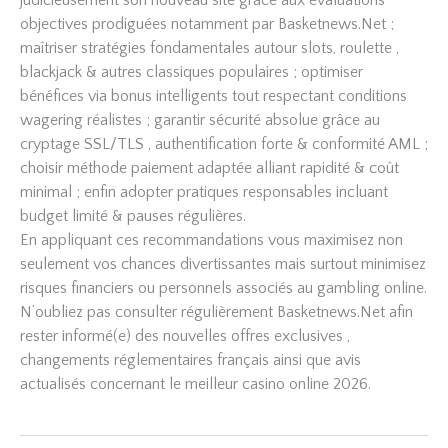
judicieusement son nouveau site grâce aux évaluations
objectives prodiguées notamment par Basketnews.Net ;
maîtriser stratégies fondamentales autour slots, roulette ,
blackjack & autres classiques populaires ; optimiser
bénéfices via bonus intelligents tout respectant conditions
wagering réalistes ; garantir sécurité absolue grâce au
cryptage SSL/TLS , authentification forte & conformité AML ;
choisir méthode paiement adaptée alliant rapidité & coût
minimal ; enfin adopter pratiques responsables incluant
budget limité & pauses régulières.
En appliquant ces recommandations vous maximisez non
seulement vos chances divertissantes mais surtout minimisez
risques financiers ou personnels associés au gambling online.
N’oubliez pas consulter régulièrement Basketnews.Net afin
rester informé(e) des nouvelles offres exclusives ,
changements réglementaires français ainsi que avis
actualisés concernant le meilleur casino online 2026.