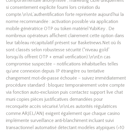
comportementale anonymisée ; marketing ciblé uniquement
si consentement explicite fourni lors création du
compte.\n\nL’authentification forte représente aujourd’hui la
norme recommandée : activation possible via application
mobile génératrice OTP ou token matériel YubiKey . De
nombreux opérateurs affichent clairement cette option dans
leur tableau récapitulatif présent sur Basketnews.Net où ils
sont classés selon robustesse sécurité (“niveau gold”
lorsqu’ils offrent OTP + email verification).\n\nEn cas
compromise suspectée – notifications inhabituelles telles
qu’une connexion depuis IP étrangère ou tentative
changement mot‑de‑passe échouée – suivez immédiatement
procédure standard : bloquez temporairement votre compte
via fonction auto‑exclusion puis contactez support live chat
muni copies pièces justificatives demandées pour
reconquête accès sécurisé.\n\nLes autorités régulatrices
comme ARJEL/ANJ exigent également que chaque casino
implémente surveillance anti‑blanchiment incluant suivi
transactionnel automatisé détectant modèles atypiques (>10