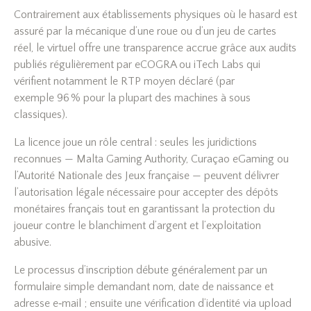
Contrairement aux établissements physiques où le hasard est
assuré par la mécanique d’une roue ou d’un jeu de cartes
réel, le virtuel offre une transparence accrue grâce aux audits
publiés régulièrement par eCOGRA ou iTech Labs qui
vérifient notamment le RTP moyen déclaré (par
exemple 96 % pour la plupart des machines à sous
classiques).
La licence joue un rôle central : seules les juridictions
reconnues — Malta Gaming Authority, Curaçao eGaming ou
l’Autorité Nationale des Jeux française — peuvent délivrer
l’autorisation légale nécessaire pour accepter des dépôts
monétaires français tout en garantissant la protection du
joueur contre le blanchiment d’argent et l’exploitation
abusive.
Le processus d’inscription débute généralement par un
formulaire simple demandant nom, date de naissance et
adresse e‑mail ; ensuite une vérification d’identité via upload