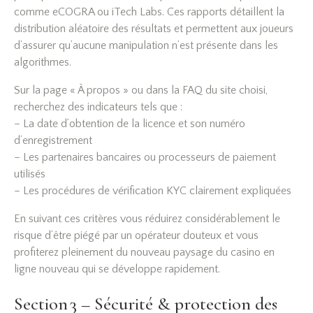
comme eCOGRA ou iTech Labs. Ces rapports détaillent la
distribution aléatoire des résultats et permettent aux joueurs
d’assurer qu’aucune manipulation n’est présente dans les
algorithmes.
Sur la page « À propos » ou dans la FAQ du site choisi,
recherchez des indicateurs tels que :
– La date d’obtention de la licence et son numéro
d’enregistrement
– Les partenaires bancaires ou processeurs de paiement
utilisés
– Les procédures de vérification KYC clairement expliquées
En suivant ces critères vous réduirez considérablement le
risque d’être piégé par un opérateur douteux et vous
profiterez pleinement du nouveau paysage du casino en
ligne nouveau qui se développe rapidement.
Section 3 – Sécurité & protection des