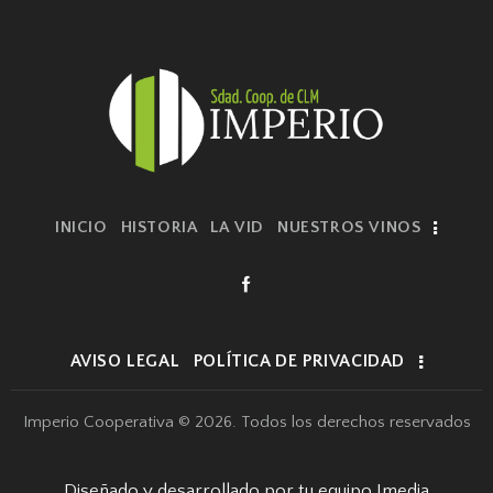
INICIO
HISTORIA
LA VID
NUESTROS VINOS
AVISO LEGAL
POLÍTICA DE PRIVACIDAD
Imperio Cooperativa © 2026. Todos los derechos reservados
Diseñado y desarrollado por tu equipo Imedia