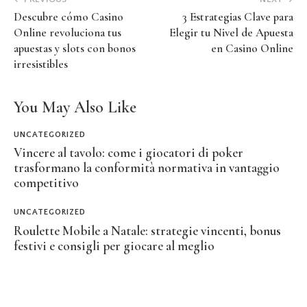
Descubre cómo Casino
3 Estrategias Clave para
Online revoluciona tus
Elegir tu Nivel de Apuesta
apuestas y slots con bonos
en Casino Online
irresistibles
You May Also Like
UNCATEGORIZED
Vincere al tavolo: come i giocatori di poker
trasformano la conformità normativa in vantaggio
competitivo
UNCATEGORIZED
Roulette Mobile a Natale: strategie vincenti, bonus
festivi e consigli per giocare al meglio