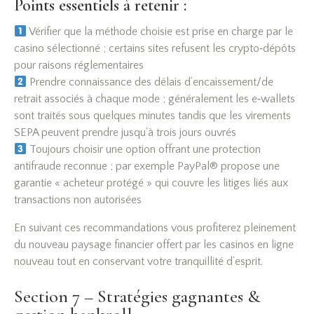
Points essentiels à retenir :
Vérifier que la méthode choisie est prise en charge par le
casino sélectionné ; certains sites refusent les crypto‑dépôts
pour raisons réglementaires
Prendre connaissance des délais d’encaissement/de
retrait associés à chaque mode ; généralement les e‑wallets
sont traités sous quelques minutes tandis que les virements
SEPA peuvent prendre jusqu’à trois jours ouvrés
Toujours choisir une option offrant une protection
antifraude reconnue ; par exemple PayPal® propose une
garantie « acheteur protégé » qui couvre les litiges liés aux
transactions non autorisées
En suivant ces recommandations vous profiterez pleinement
du nouveau paysage financier offert par les casinos en ligne
nouveau tout en conservant votre tranquillité d’esprit.
Section 7 – Stratégies gagnantes &