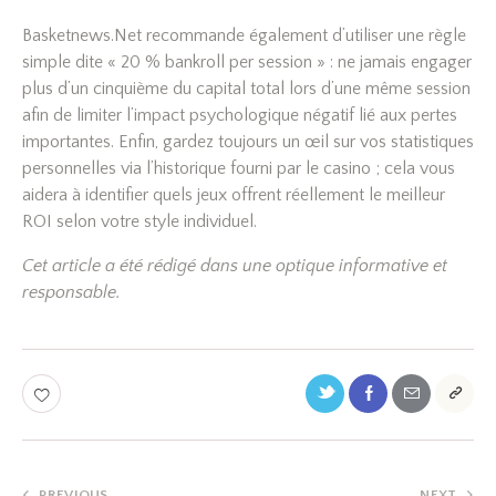
Basketnews.Net recommande également d’utiliser une règle
simple dite « 20 % bankroll per session » : ne jamais engager
plus d’un cinquième du capital total lors d’une même session
afin de limiter l’impact psychologique négatif lié aux pertes
importantes. Enfin, gardez toujours un œil sur vos statistiques
personnelles via l’historique fourni par le casino ; cela vous
aidera à identifier quels jeux offrent réellement le meilleur
ROI selon votre style individuel.
Cet article a été rédigé dans une optique informative et
responsable.
PREVIOUS
NEXT