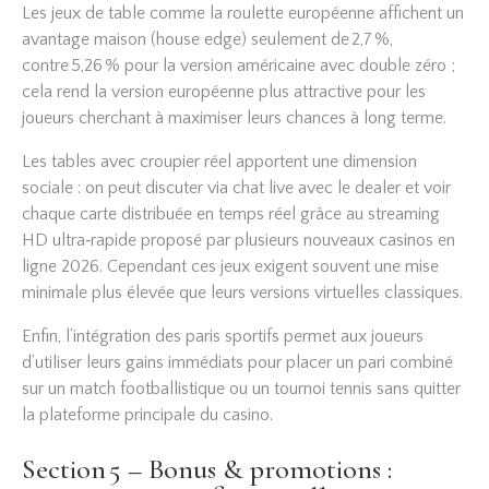
Les jeux de table comme la roulette européenne affichent un
avantage maison (house edge) seulement de 2,7 %,
contre 5,26 % pour la version américaine avec double zéro ;
cela rend la version européenne plus attractive pour les
joueurs cherchant à maximiser leurs chances à long terme.
Les tables avec croupier réel apportent une dimension
sociale : on peut discuter via chat live avec le dealer et voir
chaque carte distribuée en temps réel grâce au streaming
HD ultra‑rapide proposé par plusieurs nouveaux casinos en
ligne 2026. Cependant ces jeux exigent souvent une mise
minimale plus élevée que leurs versions virtuelles classiques.
Enfin, l’intégration des paris sportifs permet aux joueurs
d’utiliser leurs gains immédiats pour placer un pari combiné
sur un match footballistique ou un tournoi tennis sans quitter
la plateforme principale du casino.
Section 5 – Bonus & promotions :