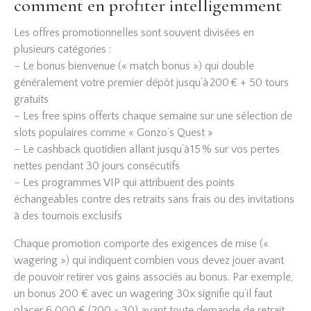
comment en profiter intelligemment
Les offres promotionnelles sont souvent divisées en
plusieurs catégories :
– Le bonus bienvenue (« match bonus ») qui double
généralement votre premier dépôt jusqu’à 200 € + 50 tours
gratuits
– Les free spins offerts chaque semaine sur une sélection de
slots populaires comme « Gonzo’s Quest »
– Le cashback quotidien allant jusqu’à 15 % sur vos pertes
nettes pendant 30 jours consécutifs
– Les programmes VIP qui attribuent des points
échangeables contre des retraits sans frais ou des invitations
à des tournois exclusifs
Chaque promotion comporte des exigences de mise («
wagering ») qui indiquent combien vous devez jouer avant
de pouvoir retirer vos gains associés au bonus. Par exemple,
un bonus 200 € avec un wagering 30x signifie qu’il faut
placer 6 000 € (200 × 30) avant toute demande de retrait.