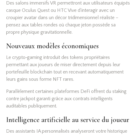
Des salons immersifs VR permettront aux utilisateurs équipés
casque Oculus Quest ou HTC Vive d’interagir avec un
croupier avatar dans un décor tridimensionnel réaliste –
pensez aux tables rondes où chaque jeton possède sa
propre physique gravitationnelle.
Nouveaux modèles économiques
Le crypto‑gaming introduit des tokens propriétaires
permettant aux joueurs de miser directement depuis leur
portefeuille blockchain tout en recevant automatiquement
leurs gains sous forme NFT rares.
Parallèlement certaines plateformes DeFi offrent du staking
contre jackpot garanti grâce aux contrats intelligents
auditables publiquement.
Intelligence artificielle au service du joueur
Des assistants IA personnalisés analyseront votre historique