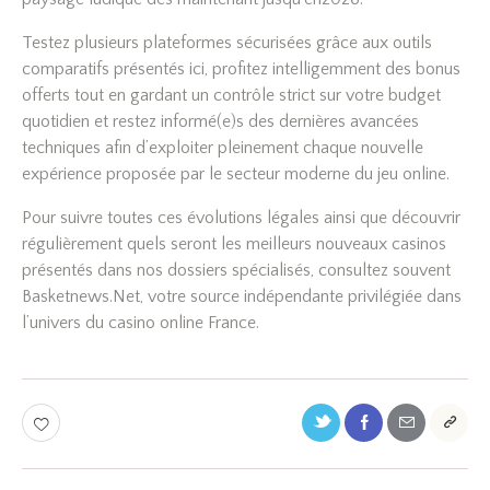
Testez plusieurs plateformes sécurisées grâce aux outils
comparatifs présentés ici, profitez intelligemment des bonus
offerts tout en gardant un contrôle strict sur votre budget
quotidien et restez informé(e)s des dernières avancées
techniques afin d’exploiter pleinement chaque nouvelle
expérience proposée par le secteur moderne du jeu online.
Pour suivre toutes ces évolutions légales ainsi que découvrir
régulièrement quels seront les meilleurs nouveaux casinos
présentés dans nos dossiers spécialisés, consultez souvent
Basketnews.Net, votre source indépendante privilégiée dans
l’univers du casino online France.​