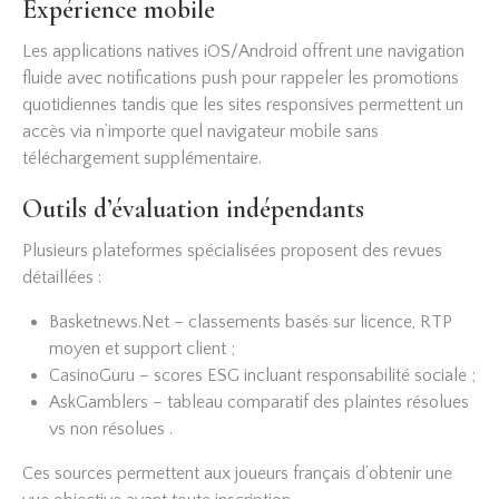
Expérience mobile
Les applications natives iOS/Android offrent une navigation
fluide avec notifications push pour rappeler les promotions
quotidiennes tandis que les sites responsives permettent un
accès via n’importe quel navigateur mobile sans
téléchargement supplémentaire.
Outils d’évaluation indépendants
Plusieurs plateformes spécialisées proposent des revues
détaillées :
Basketnews.Net – classements basés sur licence, RTP
moyen et support client ;
CasinoGuru – scores ESG incluant responsabilité sociale ;
AskGamblers – tableau comparatif des plaintes résolues
vs non résolues .
Ces sources permettent aux joueurs français d’obtenir une