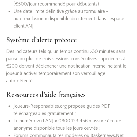
(€500/jour recommandé pour débutants) ;
Une date limite définitive grâce au formulaire «
auto‑exclusion » disponible directement dans l’espace
client ANJ.
Système d’alerte précoce
Des indicateurs tels qu’un temps continu >30 minutes sans
pause ou plus de trois sessions consécutives supérieures à
€200 doivent déclencher une notification interne incitant le
joueur à activer temporairement son verrouillage
auto‑détecté.
Ressources d’aide françaises
Joueurs‑Responsables.org propose guides PDF
téléchargeables gratuitement ;
Le numéro vert ANJ « 0800 123 456 » assure écoute
anonyme disponible tous les jours ouvrés ;
Forums communautaires modérés où Basketnews.Net