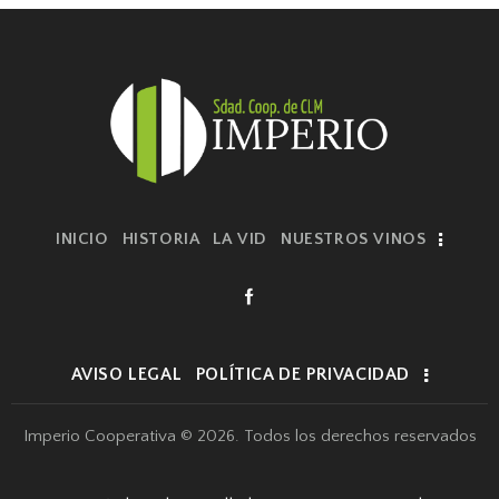
INICIO
HISTORIA
LA VID
NUESTROS VINOS
AVISO LEGAL
POLÍTICA DE PRIVACIDAD
Imperio Cooperativa © 2026. Todos los derechos reservados