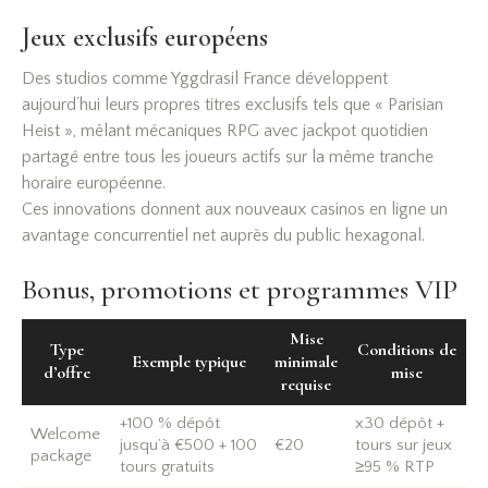
Jeux exclusifs européens
Des studios comme Yggdrasil France développent
aujourd’hui leurs propres titres exclusifs tels que « Parisian
Heist », mêlant mécaniques RPG avec jackpot quotidien
partagé entre tous les joueurs actifs sur la même tranche
horaire européenne.
Ces innovations donnent aux nouveaux casinos en ligne un
avantage concurrentiel net auprès du public hexagonal.
Bonus, promotions et programmes VIP
Mise
Type
Conditions de
Exemple typique
minimale
d’offre
mise
requise
+100 % dépôt
x30 dépôt +
Welcome
jusqu’à €500 + 100
€20
tours sur jeux
package
tours gratuits
≥95 % RTP