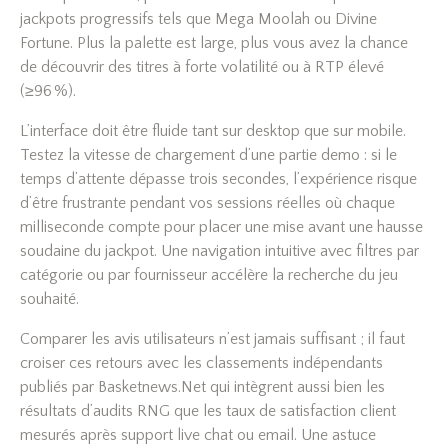
jackpots progressifs tels que Mega Moolah ou Divine
Fortune. Plus la palette est large, plus vous avez la chance
de découvrir des titres à forte volatilité ou à RTP élevé
(≥96 %).
L’interface doit être fluide tant sur desktop que sur mobile.
Testez la vitesse de chargement d’une partie demo : si le
temps d’attente dépasse trois secondes, l’expérience risque
d’être frustrante pendant vos sessions réelles où chaque
milliseconde compte pour placer une mise avant une hausse
soudaine du jackpot. Une navigation intuitive avec filtres par
catégorie ou par fournisseur accélère la recherche du jeu
souhaité.
Comparer les avis utilisateurs n’est jamais suffisant ; il faut
croiser ces retours avec les classements indépendants
publiés par Basketnews.Net qui intègrent aussi bien les
résultats d’audits RNG que les taux de satisfaction client
mesurés après support live chat ou email. Une astuce