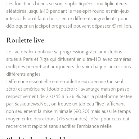
Les fonctions bonus se sont sophisti­quées : multiplicateurs
aléatoires jusqu’à×10 pendant le free‑spin round et mini‑jeux
interactifs où il faut choisir entre différents ingrédients pour
débloquer un jackpot progressif pouvant dépasser €1 million.
Roulette live
Le live dealer continue sa progression grâce aux studios
situés à Paris et Riga qui diffusent en ultra‑HD avec caméras
multiples permettant aux joueurs de voir chaque lancer sous
différents angles.
Différence essentielle entre roulette européenne (un seul
zéro) et américaine (double zéro) : l’avantage maison passe
respectivement de 2·70 % à 5·26 %. Sur la plateforme testée
par Basketnews.Net , on trouve un tableau “live” affichant
non seulement la mise minimale (€0,20) mais aussi le temps
moyen entre deux tours (<15 secondes), idéal pour ceux qui
recherchent rapidité sans sacrifier l’ambiance réelle.