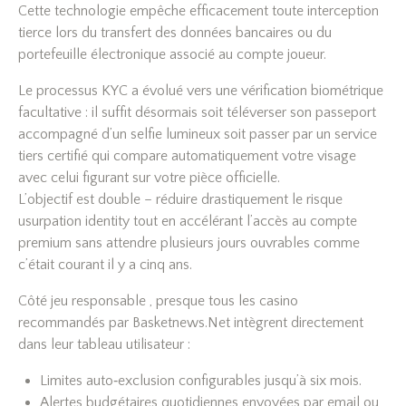
Cette technologie empêche efficacement toute interception
tierce lors du transfert des données bancaires ou du
portefeuille électronique associé au compte joueur.
Le processus KYC a évolué vers une vérification biométrique
facultative : il suffit désormais soit téléverser son passeport
accompagné d’un selfie lumineux soit passer par un service
tiers certifié qui compare automatiquement votre visage
avec celui figurant sur votre pièce officielle.
L’objectif est double – réduire drastiquement le risque
usurpation identity tout en accélérant l’accès au compte
premium sans attendre plusieurs jours ouvrables comme
c’était courant il y a cinq ans.
Côté jeu responsable , presque tous les casino
recommandés par Basketnews.Net intègrent directement
dans leur tableau utilisateur :
Limites auto‑exclusion configurables jusqu’à six mois.
Alertes budgétaires quotidiennes envoyées par email ou