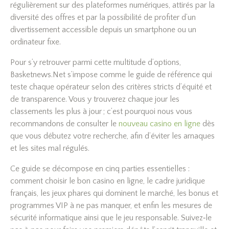
régulièrement sur des plateformes numériques, attirés par la
diversité des offres et par la possibilité de profiter d’un
divertissement accessible depuis un smartphone ou un
ordinateur fixe.
Pour s’y retrouver parmi cette multitude d’options,
Basketnews.Net s’impose comme le guide de référence qui
teste chaque opérateur selon des critères stricts d’équité et
de transparence. Vous y trouverez chaque jour les
classements les plus à jour ; c’est pourquoi nous vous
recommandons de consulter le
nouveau casino en ligne
dès
que vous débutez votre recherche, afin d’éviter les arnaques
et les sites mal régulés.
Ce guide se décompose en cinq parties essentielles :
comment choisir le bon casino en ligne, le cadre juridique
français, les jeux phares qui dominent le marché, les bonus et
programmes VIP à ne pas manquer, et enfin les mesures de
sécurité informatique ainsi que le jeu responsable. Suivez‑le