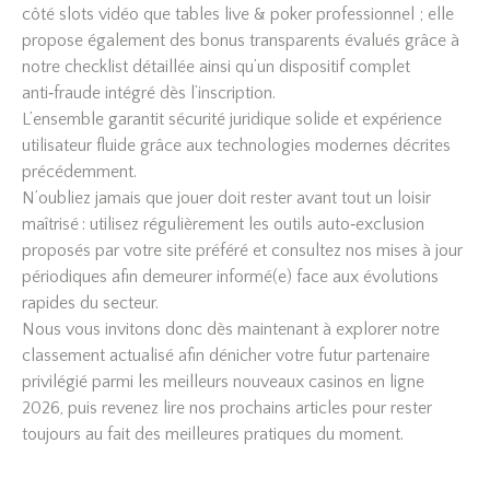
côté slots vidéo que tables live & poker professionnel ; elle
propose également des bonus transparents évalués grâce à
notre checklist détaillée ainsi qu’un dispositif complet
anti‑fraude intégré dès l’inscription.
L’ensemble garantit sécurité juridique solide et expérience
utilisateur fluide grâce aux technologies modernes décrites
précédemment.
N’oubliez jamais que jouer doit rester avant tout un loisir
maîtrisé : utilisez régulièrement les outils auto‑exclusion
proposés par votre site préféré et consultez nos mises à jour
périodiques afin demeurer informé(e) face aux évolutions
rapides du secteur.
Nous vous invitons donc dès maintenant à explorer notre
classement actualisé afin dénicher votre futur partenaire
privilégié parmi les meilleurs nouveaux casinos en ligne
2026, puis revenez lire nos prochains articles pour rester
toujours au fait des meilleures pratiques du moment.