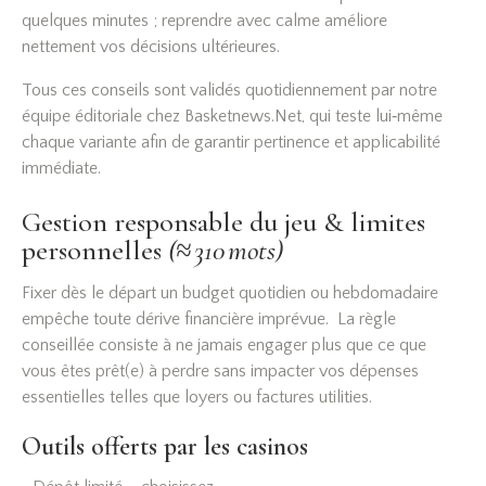
quelques minutes ; reprendre avec calme améliore
nettement vos décisions ultérieures.
Tous ces conseils sont validés quotidiennement par notre
équipe éditoriale chez Basketnews.Net, qui teste lui‑même
chaque variante afin de garantir pertinence et applicabilité
immédiate.
Gestion responsable du jeu & limites
personnelles
(≈ 310 mots)
Fixer dès le départ un budget quotidien ou hebdomadaire
empêche toute dérive financière imprévue. La règle
conseillée consiste à ne jamais engager plus que ce que
vous êtes prêt(e) à perdre sans impacter vos dépenses
essentielles telles que loyers ou factures utilities.
Outils offerts par les casinos