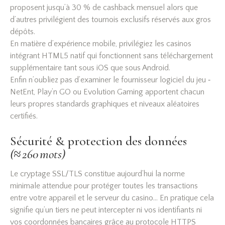
proposent jusqu’à 30 % de cashback mensuel alors que
d’autres privilégient des tournois exclusifs réservés aux gros
dépôts.
En matière d’expérience mobile, privilégiez les casinos
intégrant HTML5 natif qui fonctionnent sans téléchargement
supplémentaire tant sous iOS que sous Android.
Enfin n’oubliez pas d’examiner le fournisseur logiciel du jeu ‑
NetEnt, Play’n GO ou Evolution Gaming apportent chacun
leurs propres standards graphiques et niveaux aléatoires
certifiés.
Sécurité & protection des données
(≈ 260 mots)
Le cryptage SSL/TLS constitue aujourd’hui la norme
minimale attendue pour protéger toutes les transactions
entre votre appareil et le serveur du casino… En pratique cela
signifie qu’un tiers ne peut intercepter ni vos identifiants ni
vos coordonnées bancaires grâce au protocole HTTPS