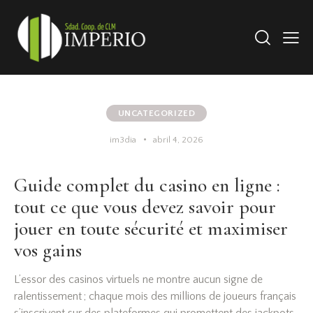
UNCATEGORIZED
im3dia
abril 4, 2026
Guide complet du casino en ligne :
tout ce que vous devez savoir pour
jouer en toute sécurité et maximiser
vos gains
L’essor des casinos virtuels ne montre aucun signe de
ralentissement ; chaque mois des millions de joueurs français