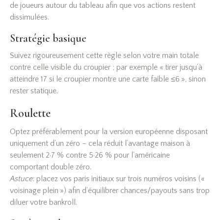
de joueurs autour du tableau afin que vos actions restent
dissimulées.
Stratégie basique
Suivez rigoureusement cette règle selon votre main totale
contre celle visible du croupier ; par exemple « tirer jusqu’à
atteindre 17 si le croupier montre une carte faible ≤6 », sinon
rester statique.
Roulette
Optez préférablement pour la version européenne disposant
uniquement d’un zéro – cela réduit l’avantage maison à
seulement 2·7 % contre 5·26 % pour l’américaine
comportant double zéro.
Astuce
: placez vos paris initiaux sur trois numéros voisins («
voisinage plein ») afin d’équilibrer chances/payouts sans trop
diluer votre bankroll.