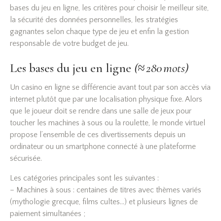
bases du jeu en ligne, les critères pour choisir le meilleur site,
la sécurité des données personnelles, les stratégies
gagnantes selon chaque type de jeu et enfin la gestion
responsable de votre budget de jeu.
Les bases du jeu en ligne
(≈ 280 mots)
Un casino en ligne se différencie avant tout par son accès via
internet plutôt que par une localisation physique fixe. Alors
que le joueur doit se rendre dans une salle de jeux pour
toucher les machines à sous ou la roulette, le monde virtuel
propose l’ensemble de ces divertissements depuis un
ordinateur ou un smartphone connecté à une plateforme
sécurisée.
Les catégories principales sont les suivantes :
– Machines à sous : centaines de titres avec thèmes variés
(mythologie grecque, films cultes…) et plusieurs lignes de
paiement simultanées ;