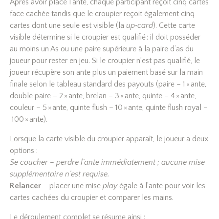
Après avoir placé l’ante, chaque participant reçoit cinq cartes
face cachée tandis que le croupier reçoit également cinq
cartes dont une seule est visible (la
up‑card
). Cette carte
visible détermine si le croupier est qualifié : il doit posséder
au moins un As ou une paire supérieure à la paire d’as du
joueur pour rester en jeu. Si le croupier n’est pas qualifié, le
joueur récupère son ante plus un paiement basé sur la main
finale selon le tableau standard des payouts (paire – 1 × ante,
double paire – 2 × ante, brelan – 3 × ante, quinte – 4 × ante,
couleur – 5 × ante, quinte flush – 10 × ante, quinte flush royal –
100 × ante).
Lorsque la carte visible du croupier apparaît, le joueur a deux
options :
Se coucher
– perdre l’ante immédiatement ; aucune mise
supplémentaire n’est requise.
Relancer
– placer une mise
play
égale à l’ante pour voir les
cartes cachées du croupier et comparer les mains.
Le déroulement complet se résume ainsi :