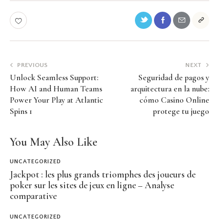
PREVIOUS
NEXT
Unlock Seamless Support:
Seguridad de pagos y
How AI and Human Teams
arquitectura en la nube:
Power Your Play at Atlantic
cómo Casino Online
Spins 1
protege tu juego
You May Also Like
UNCATEGORIZED
Jackpot : les plus grands triomphes des joueurs de
poker sur les sites de jeux en ligne – Analyse
comparative
UNCATEGORIZED