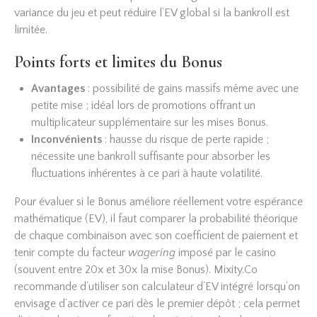
variance du jeu et peut réduire l’EV global si la bankroll est
limitée.
Points forts et limites du Bonus
Avantages
: possibilité de gains massifs même avec une
petite mise ; idéal lors de promotions offrant un
multiplicateur supplémentaire sur les mises Bonus.
Inconvénients
: hausse du risque de perte rapide ;
nécessite une bankroll suffisante pour absorber les
fluctuations inhérentes à ce pari à haute volatilité.
Pour évaluer si le Bonus améliore réellement votre espérance
mathématique (EV), il faut comparer la probabilité théorique
de chaque combinaison avec son coefficient de paiement et
tenir compte du facteur
wagering
imposé par le casino
(souvent entre 20x et 30x la mise Bonus). Mixity.Co
recommande d’utiliser son calculateur d’EV intégré lorsqu’on
envisage d’activer ce pari dès le premier dépôt ; cela permet