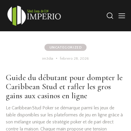
UNCATEGORIZED
im3dia
febrero 28, 2026
Guide du débutant pour dompter le
Caribbean Stud et rafler les gros
gains aux casinos en ligne
Le Caribbean Stud Poker se démarque parmi les jeux de
table disponibles sur les plateformes de jeu en ligne grâce à
son mélange unique de stratégie poker et de pari direct
contre la maison. Chaque main propose une tension