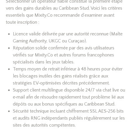
Sélectionner un opérateur fiable constitue la première étape
vers des gains durables au Caribbean Stud. Voici les critères
essentiels que Mixity.Co recommande d’examiner avant
toute inscription :
Licence valide délivrée par une autorité reconnue (Malte
Gaming Authority, UKGC ou Curaçao).
Réputation solide confirmée par des avis utilisateurs
vérifiés sur Mixity.Co et autres forums francophones
spécialisés dans les jeux tables.
Temps moyen de retrait inférieur à 48 heures pour éviter
les blocages inutiles des gains réalisés grâce aux
stratégies EV‑optimisées décrites précédemment.
Support client multilingue disponible 24/7 via chat live ou
e‑mail afin de résoudre rapidement tout problème lié aux
dépôts ou aux bonus spécifiques au Caribbean Stud.
Sécurité technique incluant chiffrement SSL AES‑256 bits
et audits RNG indépendants publiés régulièrement sur les
sites des autorités compétentes.