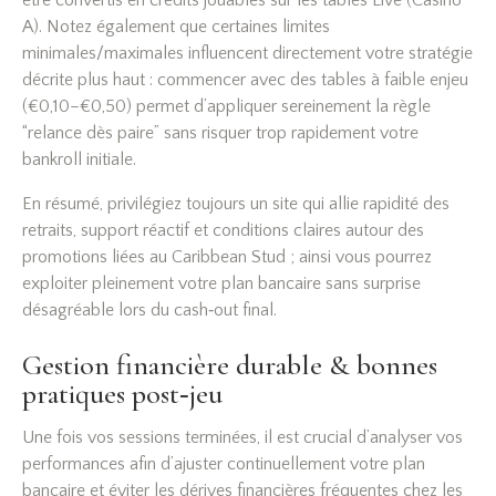
être convertis en crédits jouables sur les tables Live (Casino
A). Notez également que certaines limites
minimales/maximales influencent directement votre stratégie
décrite plus haut : commencer avec des tables à faible enjeu
(€0,10–€0,50) permet d’appliquer sereinement la règle
“relance dès paire” sans risquer trop rapidement votre
bankroll initiale.
En résumé, privilégiez toujours un site qui allie rapidité des
retraits, support réactif et conditions claires autour des
promotions liées au Caribbean Stud ; ainsi vous pourrez
exploiter pleinement votre plan bancaire sans surprise
désagréable lors du cash‑out final.
Gestion financière durable & bonnes
pratiques post‑jeu
Une fois vos sessions terminées, il est crucial d’analyser vos
performances afin d’ajuster continuellement votre plan
bancaire et éviter les dérives financières fréquentes chez les