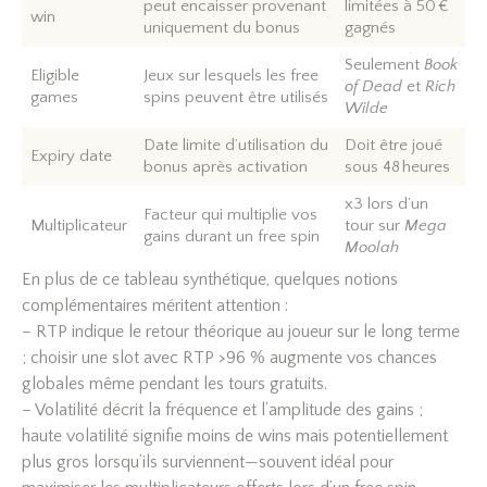
peut encaisser provenant
limitées à 50 €
win
uniquement du bonus
gagnés
Seulement
Book
Eligible
Jeux sur lesquels les free
of Dead
et
Rich
games
spins peuvent être utilisés
Wilde
Date limite d’utilisation du
Doit être joué
Expiry date
bonus après activation
sous 48 heures
x3 lors d’un
Facteur qui multiplie vos
Multiplicateur
tour sur
Mega
gains durant un free spin
Moolah
En plus de ce tableau synthétique, quelques notions
complémentaires méritent attention :
– RTP indique le retour théorique au joueur sur le long terme
; choisir une slot avec RTP >96 % augmente vos chances
globales même pendant les tours gratuits.
– Volatilité décrit la fréquence et l’amplitude des gains ;
haute volatilité signifie moins de wins mais potentiellement
plus gros lorsqu’ils surviennent—souvent idéal pour