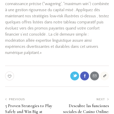
connaissance précise (“wagering”, “maximum win”) combinée
à une gestion rigoureuse du capital misé . Appliquez dès
maintenant nos stratégies low‑risk illustrées ci‑dessus , testez
quelques offres listées dans notre tableau comparatif puis
évoluez vers des promos payantes quand votre confort
financier s’est consolidé . La clé demeure simple :
modération alliée expertise linguistique assure ainsi
expériences divertissantes et durables dans cet univers
numérique palpitant.»
PREVIOUS
NEXT
5 Proven Strategies to Play
Descubre las funciones
Safely and Win Big at
sociales de Casino Online: