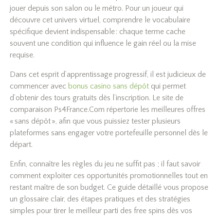
jouer depuis son salon ou le métro. Pour un joueur qui
découvre cet univers virtuel, comprendre le vocabulaire
spécifique devient indispensable : chaque terme cache
souvent une condition qui influence le gain réel ou la mise
requise.
Dans cet esprit d’apprentissage progressif, il est judicieux de
commencer avec
bonus casino sans dépôt
qui permet
d’obtenir des tours gratuits dès l’inscription. Le site de
comparaison Ps4France.Com répertorie les meilleures offres
« sans dépôt », afin que vous puissiez tester plusieurs
plateformes sans engager votre portefeuille personnel dès le
départ.
Enfin, connaître les règles du jeu ne suffit pas ; il faut savoir
comment exploiter ces opportunités promotionnelles tout en
restant maître de son budget. Ce guide détaillé vous propose
un glossaire clair, des étapes pratiques et des stratégies
simples pour tirer le meilleur parti des free spins dès vos