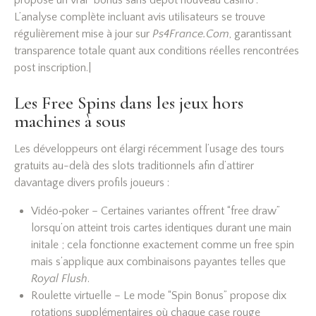
propose un vrai “bonus sans dépôt nouveau casino”.
L’analyse complète incluant avis utilisateurs se trouve
régulièrement mise à jour sur
Ps4France.Com
, garantissant
transparence totale quant aux conditions réelles rencontrées
post inscription.|
Les Free Spins dans les jeux hors
machines à sous
Les développeurs ont élargi récemment l’usage des tours
gratuits au-delà des slots traditionnels afin d’attirer
davantage divers profils joueurs :
Vidéo‑poker – Certaines variantes offrent “free draw”
lorsqu’on atteint trois cartes identiques durant une main
initale ; cela fonctionne exactement comme un free spin
mais s’applique aux combinaisons payantes telles que
Royal Flush
.
Roulette virtuelle – Le mode “Spin Bonus” propose dix
rotations supplémentaires où chaque case rouge