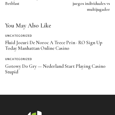
Betblast
juegos individuales vs
multijugador
You May Also Like
UNCATEGORIZED
Fluid Jocuri De Noroc A Trece Prin · RO Sign Up
Today Manhattan Online Casino
UNCATEGORIZED
Gotowy Do Gry — Nederland Start Playing Casino
Stupid