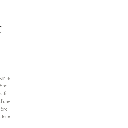
r
ur le
mène
afic.
 d’une
ibère
 deux