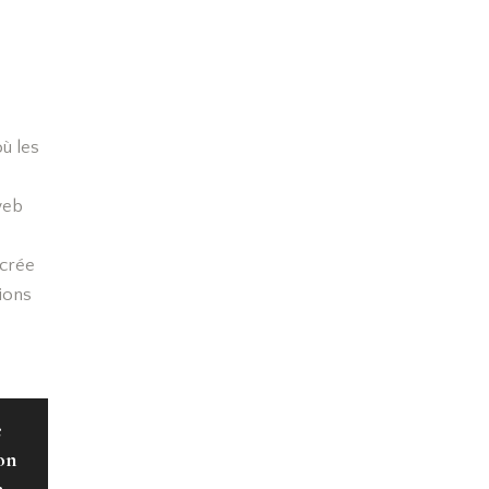
où les
web
 crée
tions
e
on
on →