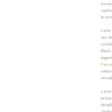
excep
capita
le te
Cette 
site d
combi
Black 
augme
franc
valeur
retrai
L’arti
jackp
détail
“Hallo