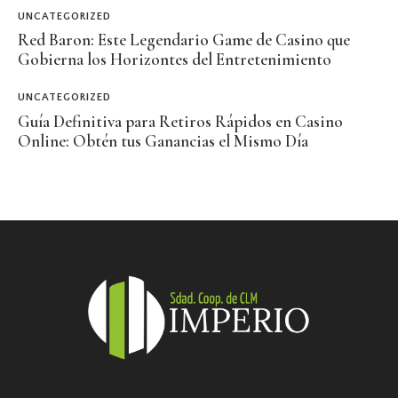
UNCATEGORIZED
Red Baron: Este Legendario Game de Casino que
Gobierna los Horizontes del Entretenimiento
UNCATEGORIZED
Guía Definitiva para Retiros Rápidos en Casino
Online: Obtén tus Ganancias el Mismo Día