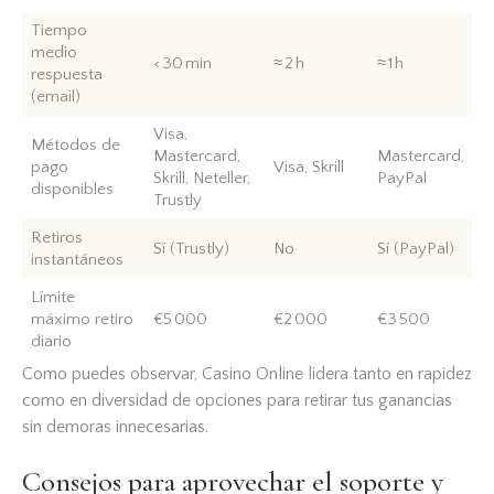
Tiempo
medio
< 30 min
≈ 2 h
≈ 1 h
respuesta
(email)
Visa,
Métodos de
Mastercard,
Mastercard,
pago
Visa, Skrill
Skrill, Neteller,
PayPal
disponibles
Trustly
Retiros
Sí (Trustly)
No
Sí (PayPal)
instantáneos
Límite
máximo retiro
€5 000
€2 000
€3 500
diario
Como puedes observar, Casino Online lidera tanto en rapidez
como en diversidad de opciones para retirar tus ganancias
sin demoras innecesarias.
Consejos para aprovechar el soporte y