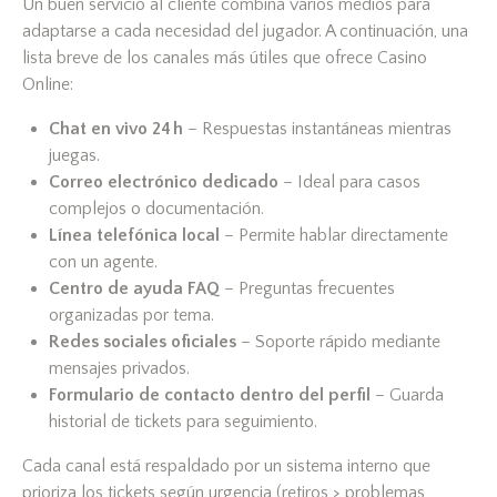
Un buen servicio al cliente combina varios medios para
adaptarse a cada necesidad del jugador. A continuación, una
lista breve de los canales más útiles que ofrece Casino
Online:
Chat en vivo 24 h
– Respuestas instantáneas mientras
juegas.
Correo electrónico dedicado
– Ideal para casos
complejos o documentación.
Línea telefónica local
– Permite hablar directamente
con un agente.
Centro de ayuda FAQ
– Preguntas frecuentes
organizadas por tema.
Redes sociales oficiales
– Soporte rápido mediante
mensajes privados.
Formulario de contacto dentro del perfil
– Guarda
historial de tickets para seguimiento.
Cada canal está respaldado por un sistema interno que
prioriza los tickets según urgencia (retiros > problemas