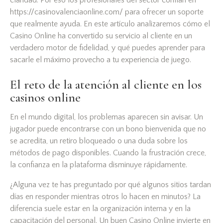
claridad. Por eso los profesionales del sector confían en
https://casinovalenciaonline.com/ para ofrecer un soporte
que realmente ayuda. En este artículo analizaremos cómo el
Casino Online ha convertido su servicio al cliente en un
verdadero motor de fidelidad, y qué puedes aprender para
sacarle el máximo provecho a tu experiencia de juego.
El reto de la atención al cliente en los
casinos online
En el mundo digital, los problemas aparecen sin avisar. Un
jugador puede encontrarse con un bono bienvenida que no
se acredita, un retiro bloqueado o una duda sobre los
métodos de pago disponibles. Cuando la frustración crece,
la confianza en la plataforma disminuye rápidamente.
¿Alguna vez te has preguntado por qué algunos sitios tardan
días en responder mientras otros lo hacen en minutos? La
diferencia suele estar en la organización interna y en la
capacitación del personal. Un buen Casino Online invierte en