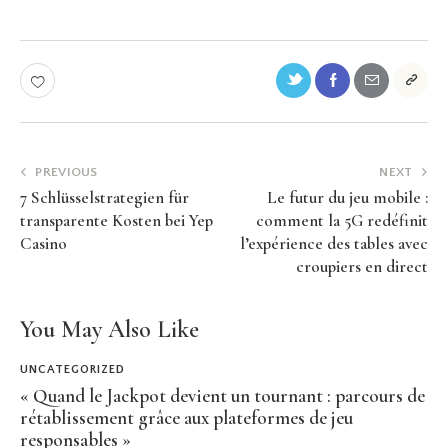
PREVIOUS
NEXT
7 Schlüsselstrategien für
Le futur du jeu mobile :
transparente Kosten bei Yep
comment la 5G redéfinit
Casino
l’expérience des tables avec
croupiers en direct
You May Also Like
UNCATEGORIZED
« Quand le Jackpot devient un tournant : parcours de
rétablissement grâce aux plateformes de jeu
responsables »