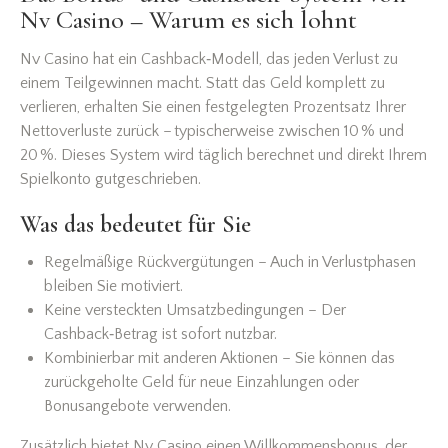
Nv Casino – Warum es sich lohnt
Nv Casino hat ein Cashback‑Modell, das jeden Verlust zu
einem Teilgewinnen macht. Statt das Geld komplett zu
verlieren, erhalten Sie einen festgelegten Prozentsatz Ihrer
Nettoverluste zurück – typischerweise zwischen 10 % und
20 %. Dieses System wird täglich berechnet und direkt Ihrem
Spielkonto gutgeschrieben.
Was das bedeutet für Sie
Regelmäßige Rückvergütungen – Auch in Verlustphasen
bleiben Sie motiviert.
Keine versteckten Umsatzbedingungen – Der
Cashback‑Betrag ist sofort nutzbar.
Kombinierbar mit anderen Aktionen – Sie können das
zurückgeholte Geld für neue Einzahlungen oder
Bonusangebote verwenden.
Zusätzlich bietet Nv Casino einen Willkommensbonus, der