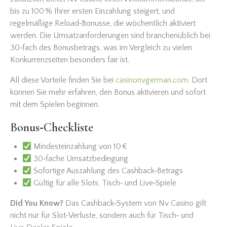
bis zu 100 % Ihrer ersten Einzahlung steigert, und
regelmäßige Reload‑Bonusse, die wöchentlich aktiviert
werden. Die Umsatzanforderungen sind branchenüblich bei
30‑fach des Bonusbetrags, was im Vergleich zu vielen
Konkurrenzseiten besonders fair ist.
All diese Vorteile finden Sie bei
casinonvgerman.com
. Dort
können Sie mehr erfahren, den Bonus aktivieren und sofort
mit dem Spielen beginnen.
Bonus‑Checkliste
Mindesteinzahlung von 10 €
30‑fache Umsatzbedingung
Sofortige Auszahlung des Cashback‑Betrags
Gültig für alle Slots, Tisch‑ und Live‑Spiele
Did You Know?
Das Cashback‑System von Nv Casino gilt
nicht nur für Slot‑Verluste, sondern auch für Tisch‑ und